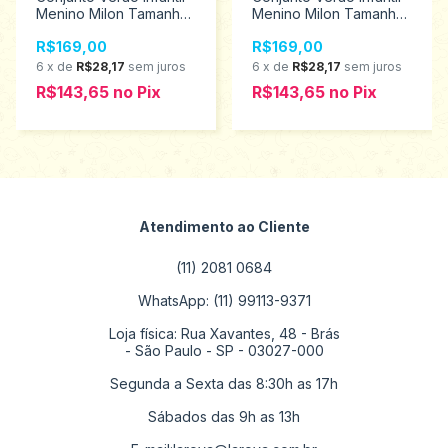
Menino Milon Tamanhos
Menino Milon Tamanhos
4 ao 8 2000586
2 ao 6 15476
R$169,00
R$169,00
6
x
de
R$28,17
sem juros
6
x
de
R$28,17
sem juros
R$143,65
no
Pix
R$143,65
no
Pix
Atendimento ao Cliente
(11) 2081 0684
WhatsApp: (11) 99113-9371
Loja física: Rua Xavantes, 48 - Brás
- São Paulo - SP - 03027-000
Segunda a Sexta das 8:30h as 17h
Sábados das 9h as 13h