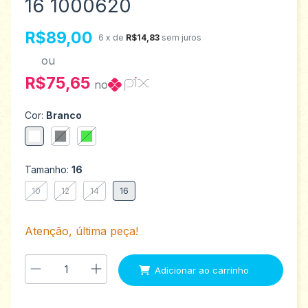
16 1000620
R$89,00
6
x de
R$14,83
sem juros
ou
R$75,65
no
Cor:
Branco
Tamanho:
16
10
12
14
16
Atenção, última peça!