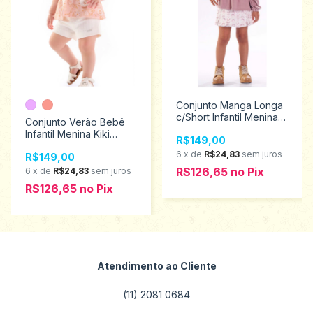
Conjunto Manga Longa
c/Short Infantil Menina
Conjunto Verão Bebê
Kiki Xodó Tamanhos 1
Infantil Menina Kiki
R$149,00
ao 3 2450027
Xodó Tamanhos M ao G
6
x
de
R$24,83
sem juros
R$149,00
1500021
R$126,65
no
Pix
6
x
de
R$24,83
sem juros
R$126,65
no
Pix
Atendimento ao Cliente
(11) 2081 0684