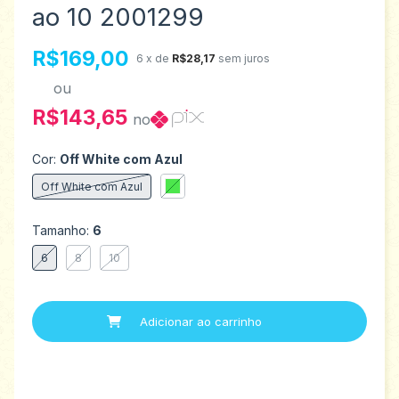
ao 10 2001299
R$169,00
6
x de
R$28,17
sem juros
ou
R$143,65
no
Cor:
Off White com Azul
Off White com Azul
Tamanho:
6
6
8
10