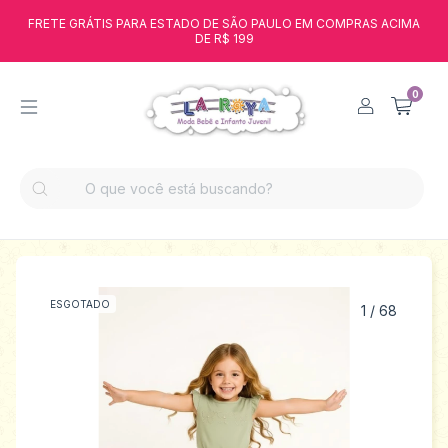
FRETE GRÁTIS PARA ESTADO DE SÃO PAULO EM COMPRAS ACIMA
DE R$ 199
0
ESGOTADO
1
/
68