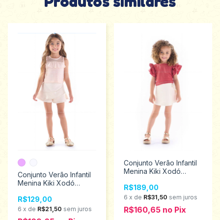
Produtos similares
Conjunto Verão Infantil
Menina Kiki Xodó
Conjunto Verão Infantil
Tamanhos 2 ao 4
Menina Kiki Xodó
R$189,00
2450059
Tamanho 2 ao 4
6
x
de
R$31,50
sem juros
R$129,00
2450053
R$160,65
no
Pix
6
x
de
R$21,50
sem juros