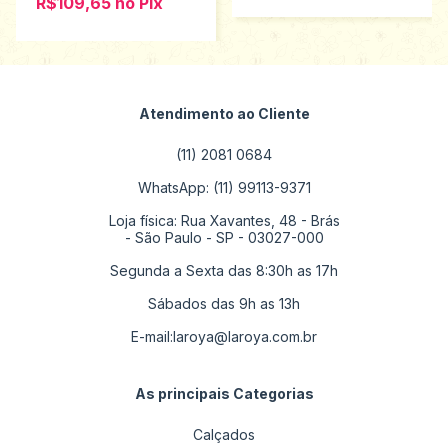
R$109,65
no
Pix
Atendimento ao Cliente
(11) 2081 0684
WhatsApp: (11) 99113-9371
Loja física: Rua Xavantes, 48 - Brás
- São Paulo - SP - 03027-000
Segunda a Sexta das 8:30h as 17h
Sábados das 9h as 13h
E-mail:
laroya@laroya.com.br
As principais Categorias
Calçados