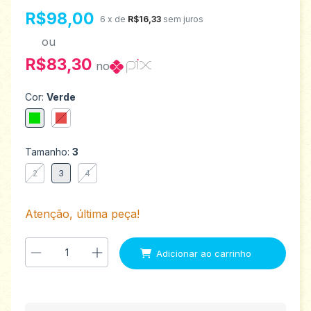
R$98,00
6
x de
R$16,33
sem juros
ou
R$83,30
no
Cor:
Verde
Tamanho:
3
2
3
4
Atenção, última peça!