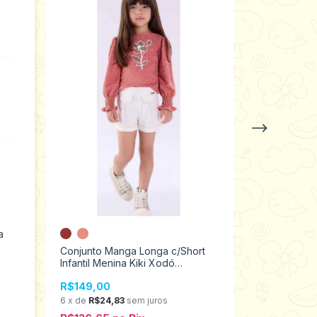
a
Conjunto Ma
Infantil Men
Conjunto Manga Longa c/Short
Tamanhos 1
Infantil Menina Kiki Xodó
R$149,00
Tamanhos 1 ao 4 2500067
6
x
de
R$24,
R$149,00
R$126,65
6
x
de
R$24,83
sem juros