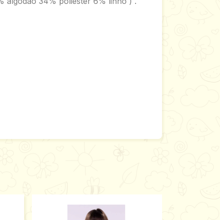
% algodão 34% poliester 6% linho ) .