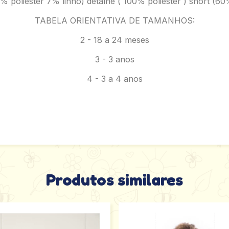
poliester 7% linho) detalhe ( 100% poliester ) short (60
TABELA ORIENTATIVA DE TAMANHOS:
2 - 18 a 24 meses
3 - 3 anos
4 - 3 a 4 anos
Produtos similares