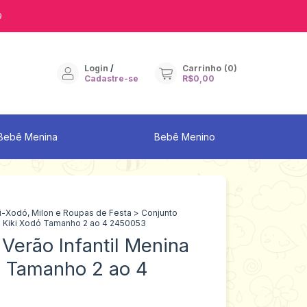
9
Login
/
Carrinho
(
0
)
Cadastre-se
R$0,00
Bebê Menina
Bebê Menino
i-Xodó, Milon e Roupas de Festa
>
Conjunto
na Kiki Xodó Tamanho 2 ao 4 2450053
Verão Infantil Menina
ó Tamanho 2 ao 4