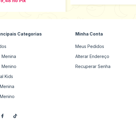
59,48
no
Pix
incipais Categorias
Minha Conta
dos
Meus Pedidos
il Menina
Alterar Endereço
il Menino
Recuperar Senha
al Kids
Menina
Menino