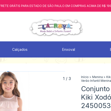
FRETE GRÁTIS PARA ESTADO DE SÃO PAULO EM COMPRAS ACIMA DE R$ 19
Calçados
Enxoval
Início
>
Menina
>
Kik
1
/
3
Verão Infantil Meni
Conjunto 
Kiki Xod
2450053