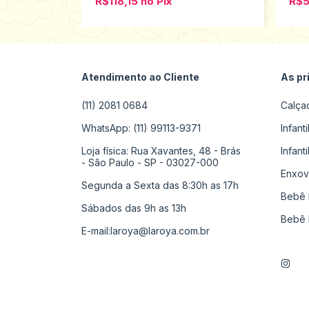
R$118,15
no
Pix
R$
Atendimento ao Cliente
As pr
(11) 2081 0684
Calça
WhatsApp: (11) 99113-9371
Infant
Loja física: Rua Xavantes, 48 - Brás
Infant
- São Paulo - SP - 03027-000
Enxov
Segunda a Sexta das 8:30h as 17h
Bebê 
Sábados das 9h as 13h
Bebê 
E-mail:
laroya@laroya.com.br