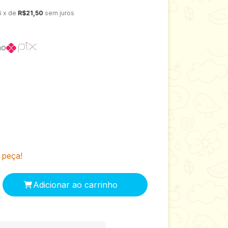
6
x de
R$21,50
sem juros
no
 peça!