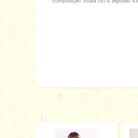
composição: blusa (50% algodão 43% 