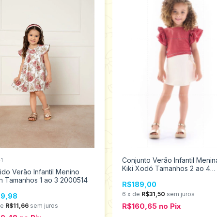
Conjunto Verão Infantil Menin
+1
Kiki Xodó Tamanhos 2 ao 4
ido Verão Infantil Menino
2450059
n Tamanhos 1 ao 3 2000514
R$189,00
6
x
de
R$31,50
sem juros
9,98
R$160,65
no
Pix
de
R$11,66
sem juros