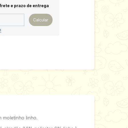
 CEP:
Alterar CEP
frete e prazo de entrega
Calcular
P
 moletinho linho.