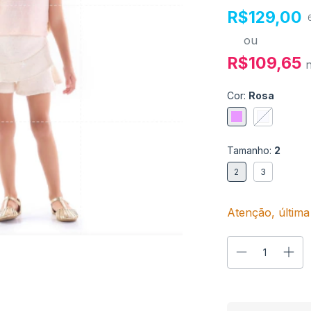
R$129,00
ou
R$109,65
Cor:
Rosa
Tamanho:
2
2
3
Atenção, última