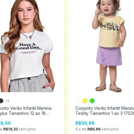
+1
unto Verão Infantil Menina
Conjunto Verão Infantil Menin
ylus Tamanhos 12 ao 18
Teddy Tamanhos 1 ao 3 1753
36
8,00
R$39,98
de
R$16,33
sem juros
6
x
de
R$6,66
sem juros