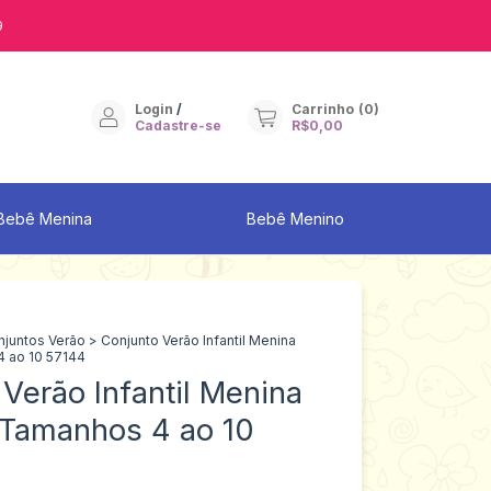
9
Login
/
Carrinho
(
0
)
Cadastre-se
R$0,00
Bebê Menina
Bebê Menino
njuntos Verão
>
Conjunto Verão Infantil Menina
 ao 10 57144
Verão Infantil Menina
Tamanhos 4 ao 10