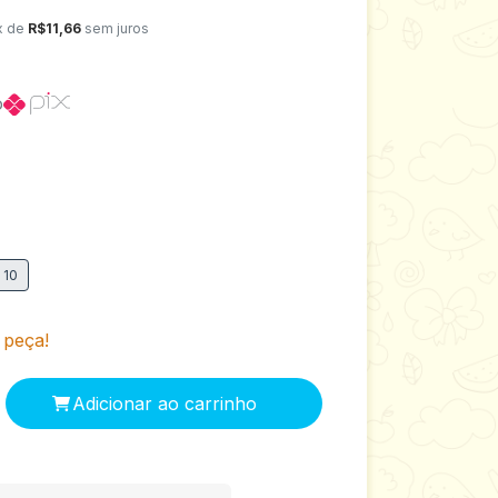
x de
R$11,66
sem juros
o
10
 peça!