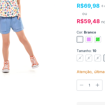
R$69,98
6
ou
R$59,48
n
Cor:
Branco
Tamanho:
10
4
6
8
Atenção, última