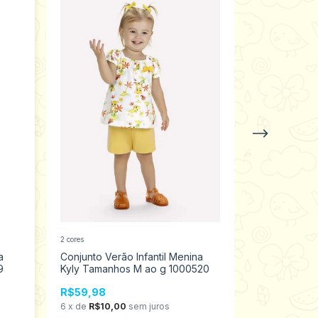
2 cores
a
Conjunto Verão Infantil Menina
Conjunto Ver
9
Kyly Tamanhos M ao g 1000520
Teddy Taman
R$59,98
R$39,98
6
x
de
R$10,00
sem juros
6
x
de
R$6,6