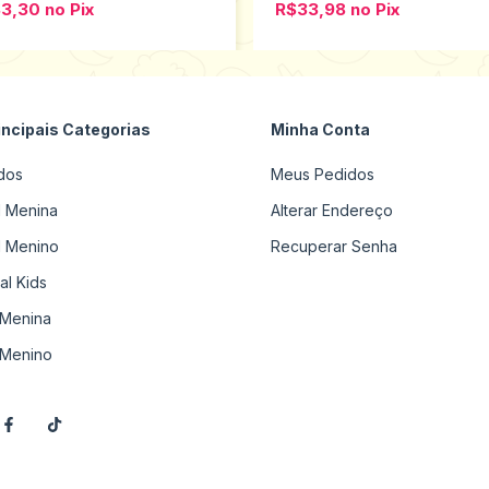
83,30
no
Pix
R$33,98
no
Pix
incipais Categorias
Minha Conta
dos
Meus Pedidos
il Menina
Alterar Endereço
il Menino
Recuperar Senha
al Kids
Menina
Menino