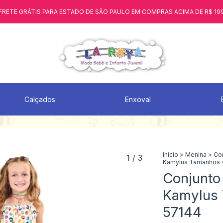
FRETE GRÁTIS PARA ESTADO DE SÃO PAULO EM COMPRAS ACIMA DE R$ 19
Calçados
Enxoval
Início
>
Menina
>
Co
1
/
3
Kamylus Tamanhos 4
Conjunto 
Kamylus 
57144