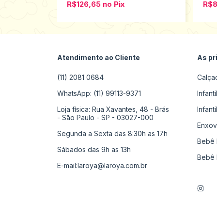
R$126,65
no
Pix
R$
Atendimento ao Cliente
As pr
(11) 2081 0684
Calça
WhatsApp: (11) 99113-9371
Infant
Loja física: Rua Xavantes, 48 - Brás
Infant
- São Paulo - SP - 03027-000
Enxov
Segunda a Sexta das 8:30h as 17h
Bebê 
Sábados das 9h as 13h
Bebê 
E-mail:
laroya@laroya.com.br