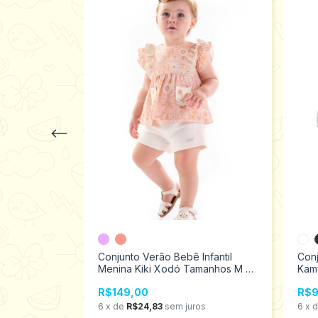
il Menina
 3 17531
Conjunto Verão Bebê Infantil
Conj
Menina Kiki Xodó Tamanhos M ao
Kam
G 1500021
634
os
R$149,00
R$9
6
x
de
R$24,83
sem juros
6
x