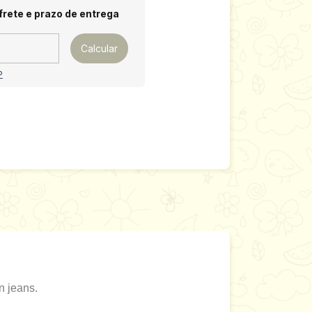
 CEP:
Alterar CEP
frete e prazo de entrega
Calcular
P
n jeans.