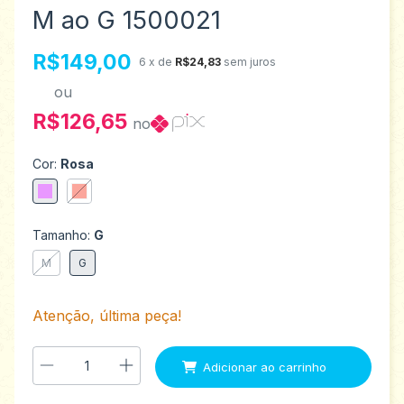
M ao G 1500021
R$149,00
6
x de
R$24,83
sem juros
ou
R$126,65
no
Cor:
Rosa
Tamanho:
G
M
G
Atenção, última peça!