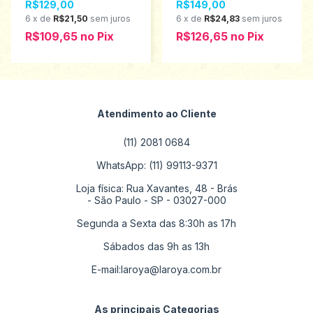
R$129,00
R$149,00
2450053
ao 4 2500067
6
x
de
R$21,50
sem juros
6
x
de
R$24,83
sem juros
R$109,65
no
Pix
R$126,65
no
Pix
Atendimento ao Cliente
(11) 2081 0684
WhatsApp: (11) 99113-9371
Loja física: Rua Xavantes, 48 - Brás
- São Paulo - SP - 03027-000
Segunda a Sexta das 8:30h as 17h
Sábados das 9h as 13h
E-mail:
laroya@laroya.com.br
As principais Categorias