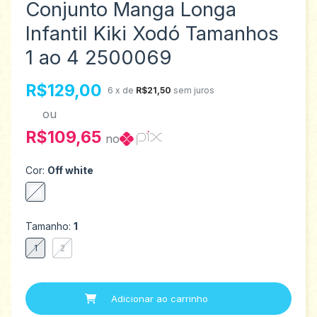
Conjunto Manga Longa
Infantil Kiki Xodó Tamanhos
1 ao 4 2500069
R$129,00
6
x de
R$21,50
sem juros
ou
R$109,65
no
Cor:
Off white
Tamanho:
1
1
2