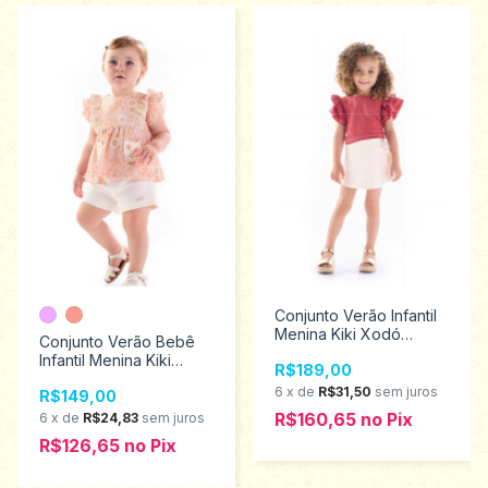
Conjunto Verão Infantil
Menina Kiki Xodó
Conjunto Verão Bebê
Tamanhos 2 ao 4
Infantil Menina Kiki
R$189,00
2450059
Xodó Tamanhos M ao G
6
x
de
R$31,50
sem juros
R$149,00
1500021
R$160,65
no
Pix
6
x
de
R$24,83
sem juros
R$126,65
no
Pix