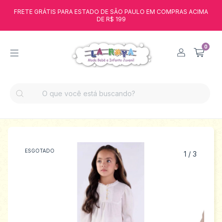
FRETE GRÁTIS PARA ESTADO DE SÃO PAULO EM COMPRAS ACIMA
DE R$ 199
0
ESGOTADO
1
/
3