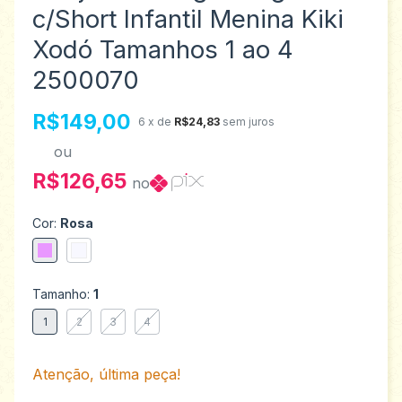
c/Short Infantil Menina Kiki
Xodó Tamanhos 1 ao 4
2500070
R$149,00
6
x de
R$24,83
sem juros
ou
R$126,65
no
Cor:
Rosa
Tamanho:
1
1
2
3
4
Atenção, última peça!