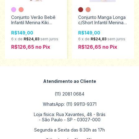
Conjunto Verão Bebê
Conjunto Manga Longa
Infantil Menina Kiki
c/Short Infantil Menina
Xodó Tamanhos M ao G
Kiki Xodó Tamanhos 1
R$149,00
R$149,00
1500021
ao 4 2500067
6
x
de
R$24,83
sem juros
6
x
de
R$24,83
sem juros
R$126,65
no
Pix
R$126,65
no
Pix
Atendimento ao Cliente
(11) 2081 0684
WhatsApp: (11) 99113-9371
Loja física: Rua Xavantes, 48 - Brás
- São Paulo - SP - 03027-000
Segunda a Sexta das 8:30h as 17h