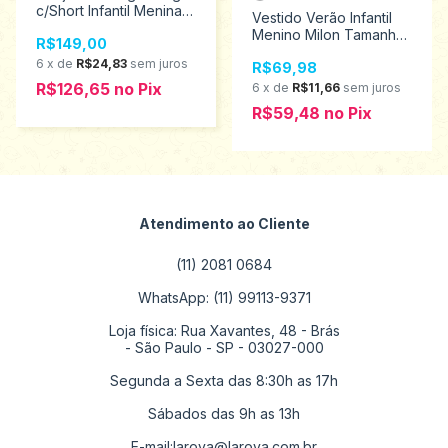
c/Short Infantil Menina
Vestido Verão Infantil
Kiki Xodó Tamanhos 1
Menino Milon Tamanhos
R$149,00
ao 3 2450027
1 ao 3 2000514
6
x
de
R$24,83
sem juros
R$69,98
R$126,65
no
Pix
6
x
de
R$11,66
sem juros
R$59,48
no
Pix
Atendimento ao Cliente
(11) 2081 0684
WhatsApp: (11) 99113-9371
Loja física: Rua Xavantes, 48 - Brás
- São Paulo - SP - 03027-000
Segunda a Sexta das 8:30h as 17h
Sábados das 9h as 13h
E-mail:
laroya@laroya.com.br