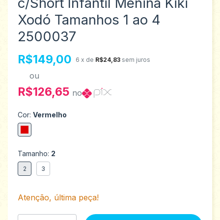
c/Short Infantil Menina Kiki
Xodó Tamanhos 1 ao 4
2500037
R$149,00
6
x de
R$24,83
sem juros
ou
R$126,65
no
Cor:
Vermelho
Tamanho:
2
2
3
Atenção, última peça!