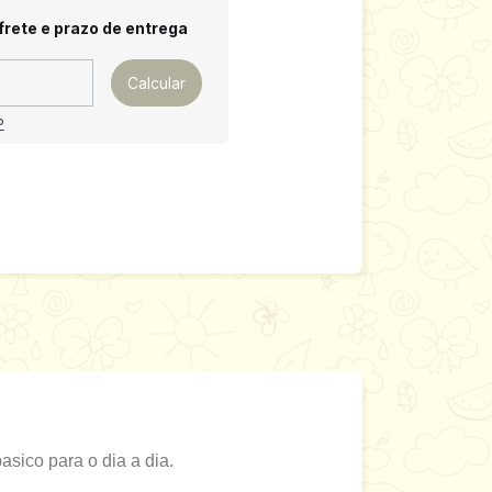
 CEP:
Alterar CEP
frete e prazo de entrega
Calcular
P
sico para o dia a dia.