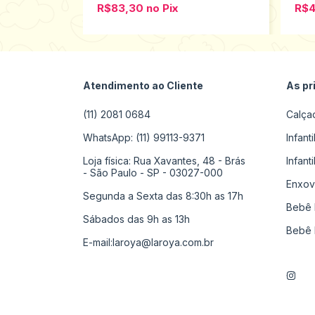
R$83,30
no
Pix
R$
Atendimento ao Cliente
As pr
(11) 2081 0684
Calça
WhatsApp: (11) 99113-9371
Infant
Loja física: Rua Xavantes, 48 - Brás
Infant
- São Paulo - SP - 03027-000
Enxov
Segunda a Sexta das 8:30h as 17h
Bebê 
Sábados das 9h as 13h
Bebê 
E-mail:
laroya@laroya.com.br