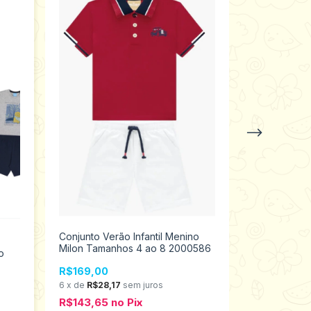
Conjunto Verão Infantil Menino
Milon Tamanhos 4 ao 8 2000586
o
Conjunto Ver
Kyly Tamanh
R$169,00
6
x
de
R$28,17
sem juros
R$89,00
R$143,65
no
Pix
6
x
de
R$14,8