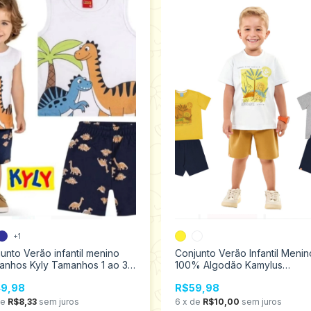
+1
unto Verão infantil menino
Conjunto Verão Infantil Menin
anhos Kyly Tamanhos 1 ao 3
100% Algodão Kamylus
0579
Tamanhos 1 ao3 43697
9,98
R$59,98
de
R$8,33
sem juros
6
x
de
R$10,00
sem juros