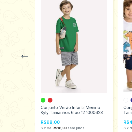
il Menino
Conjunto Verão Infantil Menino
Conj
 8 241309
Kyly Tamanhos 6 ao 12 1000623
Tam
100
R$98,00
R$4
s
6
x
de
R$16,33
sem juros
6
x