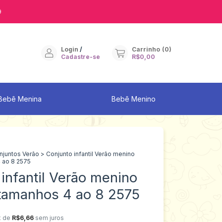
9
Login
/
Carrinho
(
0
)
Cadastre-se
R$0,00
Bebê Menina
Bebê Menino
njuntos Verão
>
Conjunto infantil Verão menino
 ao 8 2575
infantil Verão menino
 tamanhos 4 ao 8 2575
x de
R$6,66
sem juros