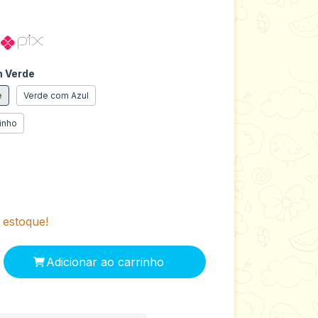
o
 Verde
e
Verde com Azul
inho
estoque!