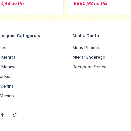
42,48
no
Pix
R$50,98
no
Pix
incipais Categorias
Minha Conta
dos
Meus Pedidos
il Menina
Alterar Endereço
il Menino
Recuperar Senha
al Kids
Menina
Menino