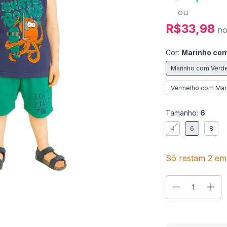
ou
R$33,98
n
Cor:
Marinho com
Marinho com Verd
Vermelho com Mar
Tamanho:
6
4
6
8
Só restam
2
em 