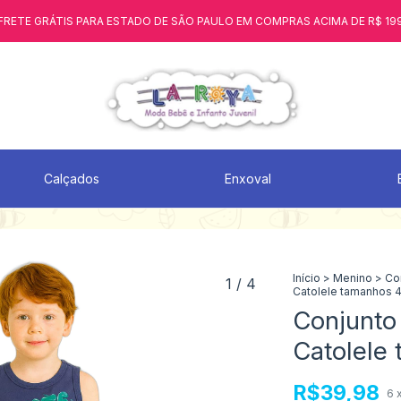
FRETE GRÁTIS PARA ESTADO DE SÃO PAULO EM COMPRAS ACIMA DE R$ 19
Calçados
Enxoval
Início
>
Menino
>
Co
1
/
4
Catolele tamanhos 4
Conjunto 
Catolele
R$39,98
6