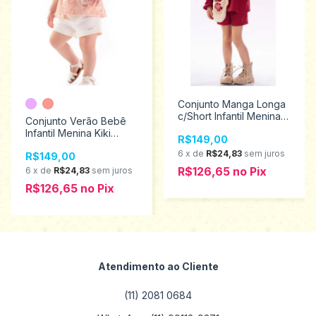
Conjunto Manga Longa
c/Short Infantil Menina
Conjunto Verão Bebê
Kiki Xodó Tamanhos 1
Infantil Menina Kiki
R$149,00
ao 4 2500037
Xodó Tamanhos M ao G
6
x
de
R$24,83
sem juros
R$149,00
1500021
R$126,65
no
Pix
6
x
de
R$24,83
sem juros
R$126,65
no
Pix
Atendimento ao Cliente
(11) 2081 0684