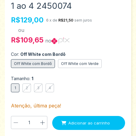
1 ao 4 2450074
R$129,00
6
x de
R$21,50
sem juros
ou
R$109,65
no
Cor:
Off White com Bordô
Off White com Bordô
Off White com Verde
Tamanho:
1
1
2
3
4
Atenção, última peça!