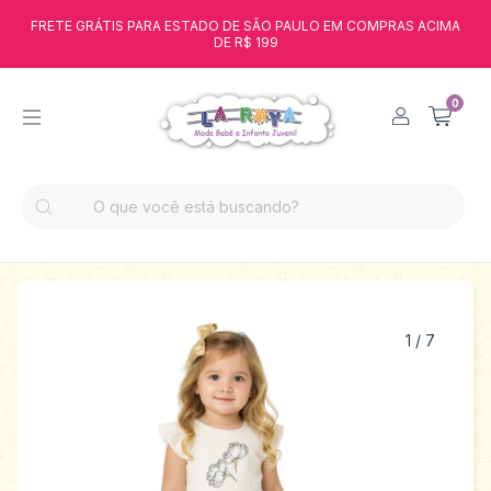
FRETE GRÁTIS PARA ESTADO DE SÃO PAULO EM COMPRAS ACIMA
DE R$ 199
0
1
/
7