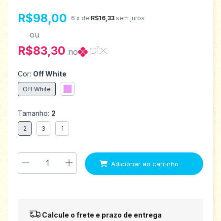
R$98,00
6
x de
R$16,33
sem juros
ou
R$83,30
no
Cor:
Off White
Off White
Tamanho:
2
2
3
1
Entregas para o CEP:
Alterar CEP
Calcule o frete e prazo de entrega