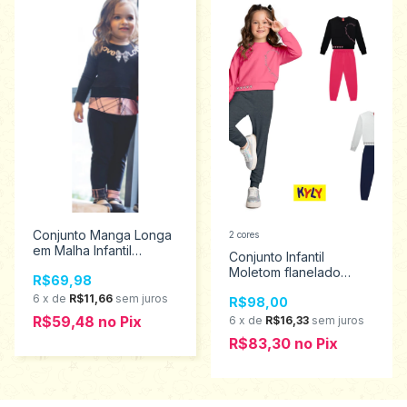
Conjunto Manga Longa
2 cores
em Malha Infantil
Conjunto Infantil
Menina Have Fun 2 ao 3
Moletom flanelado
R$69,98
26887
menina Kyly Tamanhos
6
x
de
R$11,66
sem juros
R$98,00
10 ao 16 1000789
R$59,48
no
Pix
6
x
de
R$16,33
sem juros
R$83,30
no
Pix