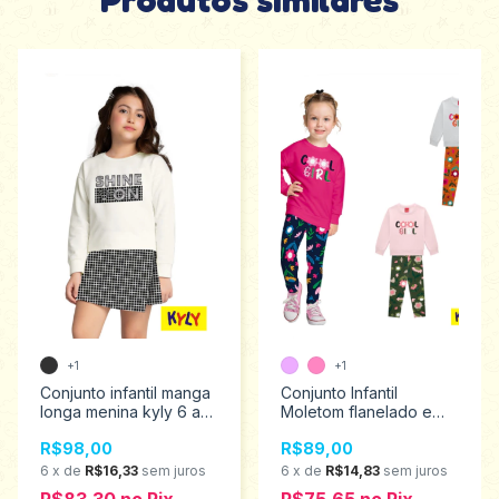
+1
+1
Conjunto infantil manga
Conjunto Infantil
longa menina kyly 6 ao
Moletom flanelado e
12 1000792
Legging em cotton
R$98,00
R$89,00
menina Kyly 4/8
1000758
6
x
de
R$16,33
sem juros
6
x
de
R$14,83
sem juros