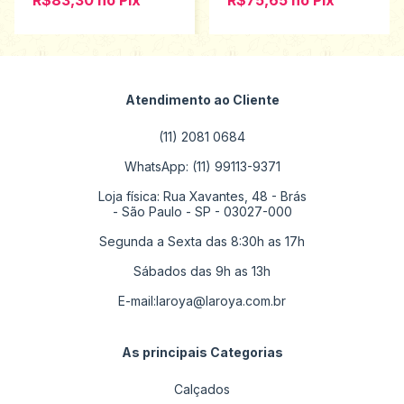
R$83,30
no
Pix
R$75,65
no
Pix
Atendimento ao Cliente
(11) 2081 0684
WhatsApp: (11) 99113-9371
Loja física: Rua Xavantes, 48 - Brás
- São Paulo - SP - 03027-000
Segunda a Sexta das 8:30h as 17h
Sábados das 9h as 13h
E-mail:
laroya@laroya.com.br
As principais Categorias
Calçados