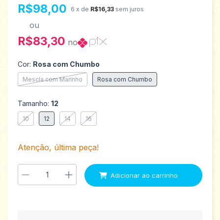
R$98,00
6
x de
R$16,33
sem juros
ou
R$83,30
no
Cor:
Rosa com Chumbo
Mescla com Marinho
Rosa com Chumbo
Tamanho:
12
10
12
14
16
Atenção, última peça!