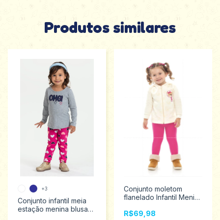
Produtos similares
Conjunto moletom
+3
flanelado Infantil Menina
Conjunto infantil meia
com capuz Kamylus 2
estação menina blusa
R$69,98
ao 3 53655
manga longa e legging