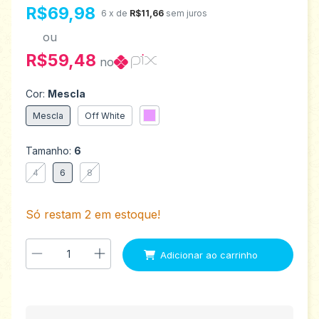
R$69,98
6
x de
R$11,66
sem juros
ou
R$59,48
no
Cor:
Mescla
Mescla
Off White
Tamanho:
6
4
6
8
Só restam
2
em estoque!