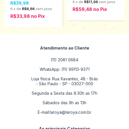
6
x
de
R$11,66
sem juros
R$39,98
estampada Analê
tamanho 1 ao 8 510
R$59,48
no
Pix
6
x
de
R$6,66
sem juros
R$33,98
no
Pix
Atendimento ao Cliente
(11) 2081 0684
WhatsApp: (11) 99113-9371
Loja física: Rua Xavantes, 48 - Brás
- São Paulo - SP - 03027-000
Segunda a Sexta das 8:30h as 17h
Sábados das 9h as 13h
E-mail:
laroya@laroya.com.br
As principais Categorias