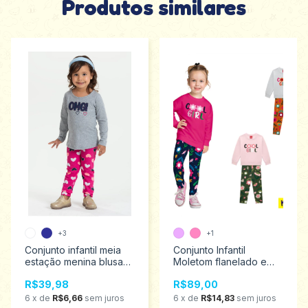
Produtos similares
+3
+1
Conjunto infantil meia
Conjunto Infantil
estação menina blusa
Moletom flanelado e
manga longa e legging
Legging em cotton
R$39,98
R$89,00
estampada Analê
menina Kyly 4/8
tamanho 1 ao 8 510
1000758
6
x
de
R$6,66
sem juros
6
x
de
R$14,83
sem juros