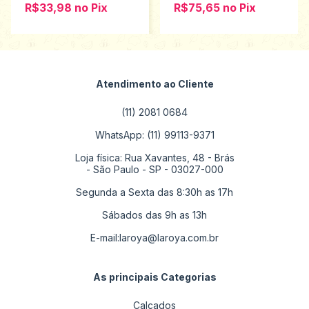
R$33,98
no
Pix
R$75,65
no
Pix
Atendimento ao Cliente
(11) 2081 0684
WhatsApp: (11) 99113-9371
Loja física: Rua Xavantes, 48 - Brás
- São Paulo - SP - 03027-000
Segunda a Sexta das 8:30h as 17h
Sábados das 9h as 13h
E-mail:
laroya@laroya.com.br
As principais Categorias
Calçados