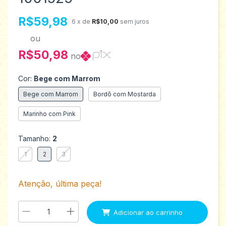
R$59,98
6
x de
R$10,00
sem juros
ou
R$50,98
no
Cor:
Bege com Marrom
Bege com Marrom
Bordô com Mostarda
Marinho com Pink
Tamanho:
2
1
2
3
Atenção, última peça!