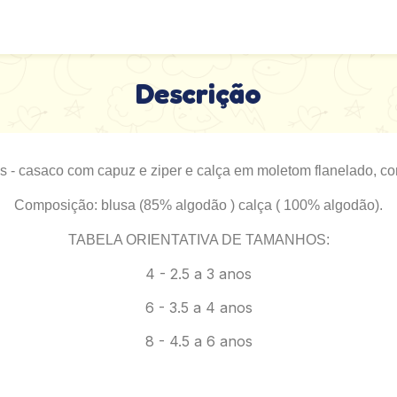
Descrição
 - casaco com capuz e ziper e calça em moletom flanelado, conj
Composição: blusa (85% algodão ) calça ( 100% algodão).
TABELA ORIENTATIVA DE TAMANHOS:
4 - 2.5 a 3 anos
6 - 3.5 a 4 anos
8 - 4.5 a 6 anos