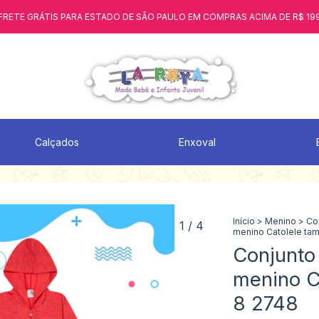
FRETE GRÁTIS PARA ESTADO DE SÃO PAULO EM COMPRAS ACIMA DE R$ 19
Calçados
Enxoval
Início
>
Menino
>
Co
1
/
4
menino Catolele ta
Conjunto 
menino C
8 2748