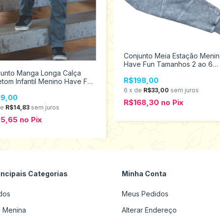
Conjunto Meia Estação Meni
Have Fun Tamanhos 2 ao 6
27026
junto Manga Longa Calça
R$198,00
tom Infantil Menino Have Fun
 3 27024
6
x
de
R$33,00
sem juros
9,00
R$168,30
no
Pix
de
R$14,83
sem juros
75,65
no
Pix
incipais Categorias
Minha Conta
dos
Meus Pedidos
il Menina
Alterar Endereço