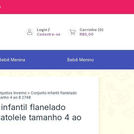
9
Login
/
Carrinho
(
0
)
Cadastre-se
R$0,00
Bebê Menina
Bebê Menino
njuntos Inverno
>
Conjunto infantil flanelado
manho 4 ao 8 2748
infantil flanelado
atolele tamanho 4 ao