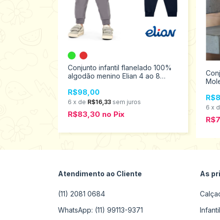
erno Moletom
Conjunto infantil flanelado 100%
Con
ylus 1 ao 3
algodão menino Elian 4 ao 8
Mole
221531
1 ao
R$98,00
R$8
s
6
x
de
R$16,33
sem juros
6
x
R$83,30
no
Pix
R$
Atendimento ao Cliente
As pr
(11) 2081 0684
Calça
WhatsApp: (11) 99113-9371
Infant