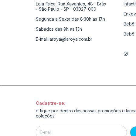
Loja física: Rua Xavantes, 48 - Brás
Infant
- São Paulo - SP - 03027-000
Enxov
Segunda a Sexta das 8:30h as 17h
Bebê 
Sábados das 9h as 13h
Bebê 
E-mail:
laroya@laroya.com.br
Cadastre-se:
e fique por dentro das nossas promoções e lan
coleções