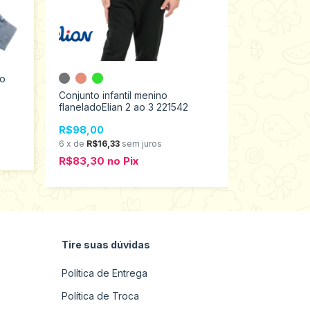
no
2 cores
Conjunto infantil menino
Conjunto Mo
flaneladoElian 2 ao 3 221542
Infantil Men
2000104
R$98,00
R$149,00
6
x
de
R$16,33
sem juros
6
x
de
R$24,
R$83,30
no
Pix
R$126,65
Tire suas dúvidas
Política de Entrega
Política de Troca