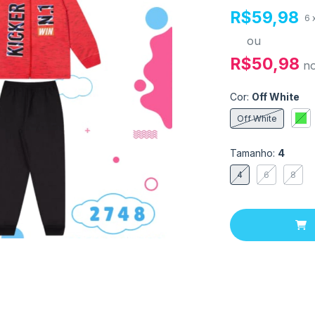
R$59,98
6
ou
R$50,98
n
Cor:
Off White
Off White
Tamanho:
4
4
6
8