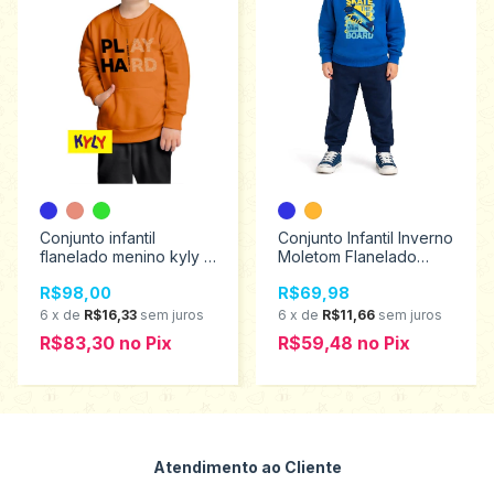
Conjunto infantil
Conjunto Infantil Inverno
flanelado menino kyly 4
Moletom Flanelado
ao 8 1000826
Menino Kamylus 1 ao 3
R$98,00
R$69,98
43623
6
x
de
R$16,33
sem juros
6
x
de
R$11,66
sem juros
R$83,30
no
Pix
R$59,48
no
Pix
Atendimento ao Cliente