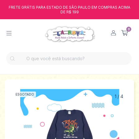
FRETE GRÁTIS PARA ESTADO DE SÃO PAULO EM COMPRAS ACIMA
DE R$ 199
0
ESGOTADO
1
/
4