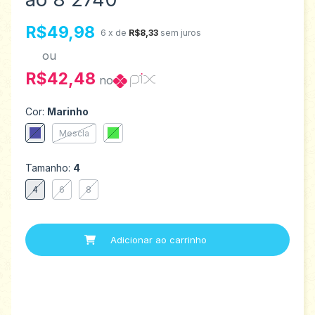
R$49,98
6
x de
R$8,33
sem juros
ou
R$42,48
no
Cor:
Marinho
Mescla
Tamanho:
4
4
6
8