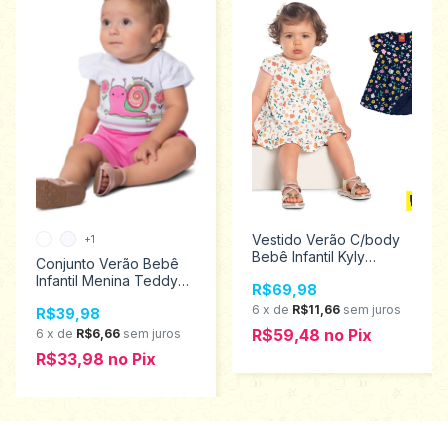
Vestido Verão C/body
+1
Bebê Infantil Kyly
Conjunto Verão Bebê
Tamanhos P ao G
Infantil Menina Teddy
R$69,98
1000416
Tamanhos P ao g 17519
6
x
de
R$11,66
sem juros
R$39,98
R$59,48
no
Pix
6
x
de
R$6,66
sem juros
R$33,98
no
Pix