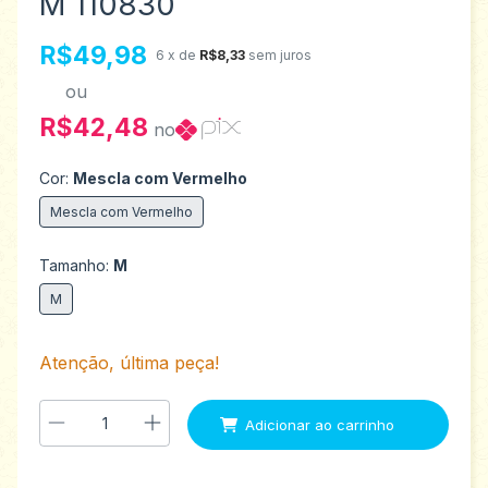
M 110830
R$49,98
6
x de
R$8,33
sem juros
ou
R$42,48
no
Cor:
Mescla com Vermelho
Mescla com Vermelho
Tamanho:
M
M
Atenção, última peça!