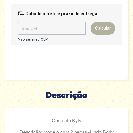
Entregas para o CEP:
Alterar CEP
Calcule o frete e prazo de entrega
Calcular
Não sei meu CEP
Descrição
Conjunto Kyly
Descrição: modelo com 2 peças -
Lindo Body