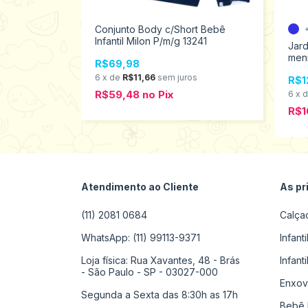
Conjunto Body c/Short Bebê
Infantil Milon P/m/g 13241
l Verão
Jar
 ao G 17594
men
R$69,98
200
6
x
de
R$11,66
sem juros
R$1
R$59,48
no
Pix
s
6
x
R$1
Atendimento ao Cliente
As pr
(11) 2081 0684
Calça
WhatsApp: (11) 99113-9371
Infant
Loja física: Rua Xavantes, 48 - Brás
Infant
- São Paulo - SP - 03027-000
Enxov
Segunda a Sexta das 8:30h as 17h
Bebê 