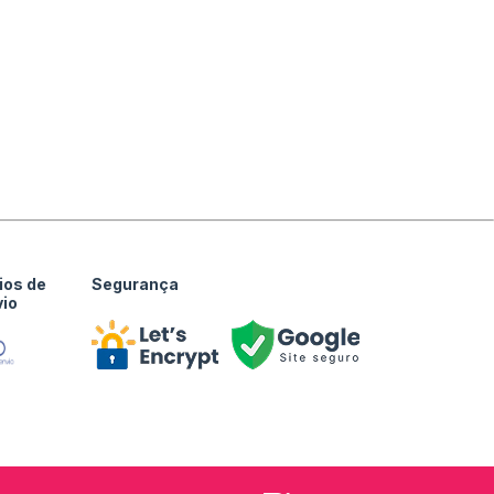
ios de
Segurança
vio