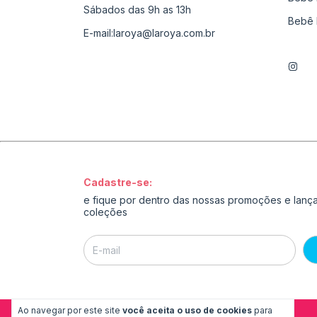
Sábados das 9h as 13h
Bebê 
E-mail:
laroya@laroya.com.br
Cadastre-se:
e fique por dentro das nossas promoções e lan
coleções
Ao navegar por este site
você aceita o uso de cookies
para