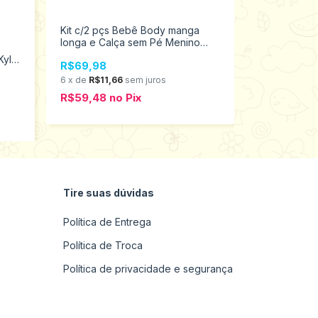
Kit c/2 pçs Bebê Body manga
Jardineira 
longa e Calça sem Pé Menino
Manga Longa
Tamanhos P ao G Elian 201284
Menino Kyl
Kyly
R$69,98
R$89,00
1000026
6
x
de
R$11,66
sem juros
6
x
de
R$14,8
R$59,48
no
Pix
R$75,65
n
Tire suas dúvidas
Política de Entrega
Política de Troca
Política de privacidade e segurança