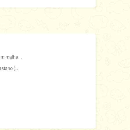
em malha .
stano ) .