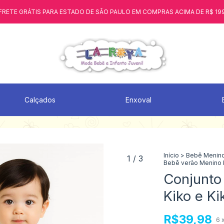
FRETE GRÁTIS PARA ESTADO DE SÃO PAULO EM COMPRAS ACIMA DE R$ 19
Calçados
Enxoval
Início
>
Bebê Menin
1
/
3
Bebê verão Menino 
Conjunto
Kiko e K
R$39,98
6