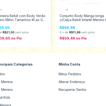
+1
+1
dineira Bebê com Body Verão
Conjunto Body Manga longa
ino Milon Tamanhos M ao GG
c/Calça Bebê Infantil Menino 
0636
Tamanhos P ao G 1001202
29,00
R$69,98
de
R$21,50
sem juros
6
x
de
R$11,66
sem juros
09,65
no
Pix
R$59,48
no
Pix
incipais Categorias
Minha Conta
dos
Meus Pedidos
il Menina
Alterar Endereço
il Menino
Recuperar Senha
al Kids
Menina