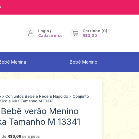
9
Login
/
Carrinho
(
0
)
Cadastre-se
R$0,00
Bebê Menina
Bebê Menino
o
>
Conjuntos Bebê e Recém Nascido
>
Conjunto
Kiko e Kika Tamanho M 13341
 Bebê verão Menino
ika Tamanho M 13341
x de
R$6,66
sem juros