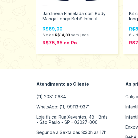
c/ Body
Jardineira Flanelada com Body
Kit
antil
Manga Longa Bebê Infantil
lon
s M ao g
Menino Kyly Tamanhos M ao G
azul
R$89,00
R$8
1000026
201
s
6
x
de
R$14,83
sem juros
6
x
R$75,65
no
Pix
R$
Atendimento ao Cliente
As pr
(11) 2081 0684
Calça
WhatsApp: (11) 99113-9371
Infant
Loja física: Rua Xavantes, 48 - Brás
Infant
- São Paulo - SP - 03027-000
Enxov
Segunda a Sexta das 8:30h as 17h
Bebê 