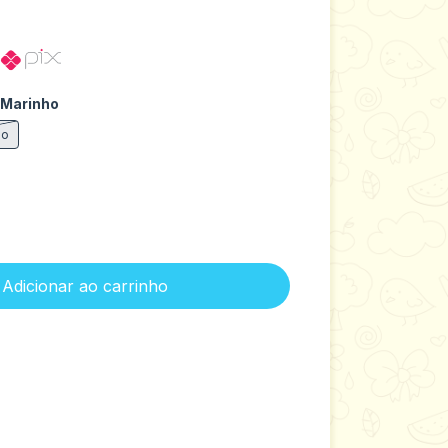
o
 Marinho
ho