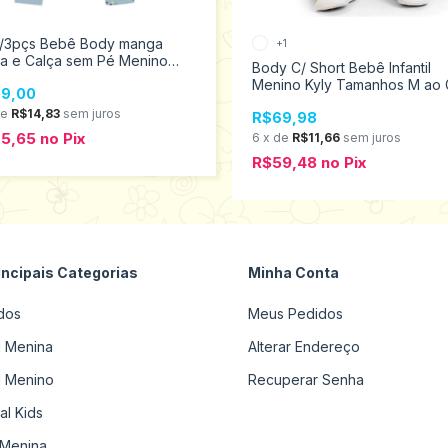
 c/3pçs Bebê Body manga
+1
ga e Calça sem Pé Menino
Body C/ Short Bebê Infantil
 Tamanhos P ao G Elian
Menino Kyly Tamanhos M ao
9,00
285
1000639
de
R$14,83
sem juros
R$69,98
75,65
no
Pix
6
x
de
R$11,66
sem juros
R$59,48
no
Pix
incipais Categorias
Minha Conta
dos
Meus Pedidos
il Menina
Alterar Endereço
il Menino
Recuperar Senha
al Kids
Menina