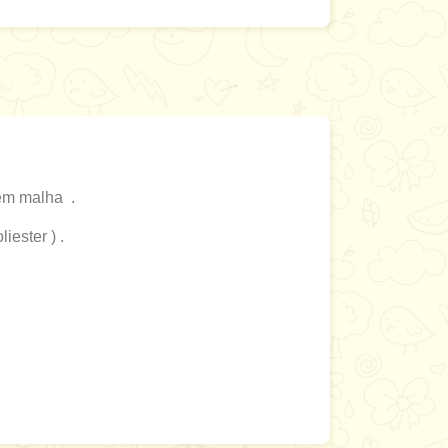
em malha .
ester ) .