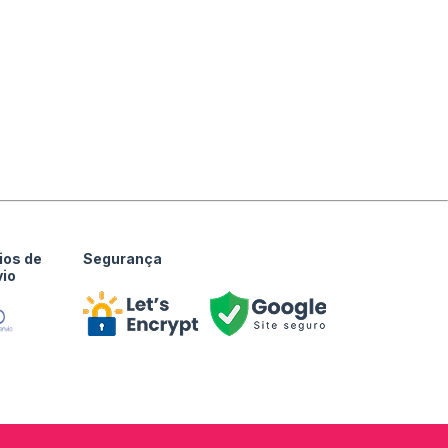
ios de
Segurança
vio