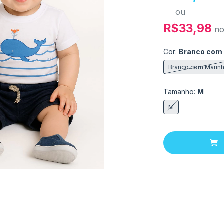
ou
R$33,98
n
Cor:
Branco com
Branco com Marin
Tamanho:
M
M