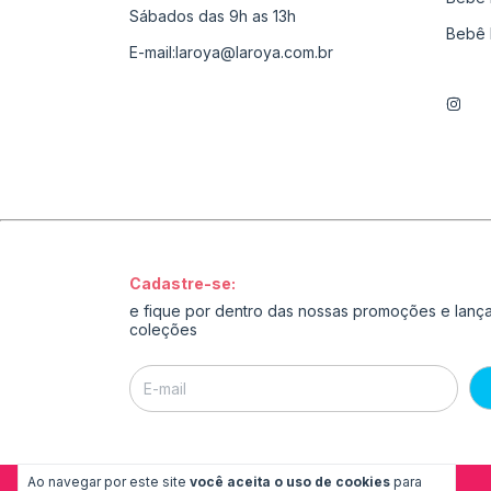
Sábados das 9h as 13h
Bebê 
E-mail:
laroya@laroya.com.br
Cadastre-se:
e fique por dentro das nossas promoções e lan
coleções
Ao navegar por este site
você aceita o uso de cookies
para