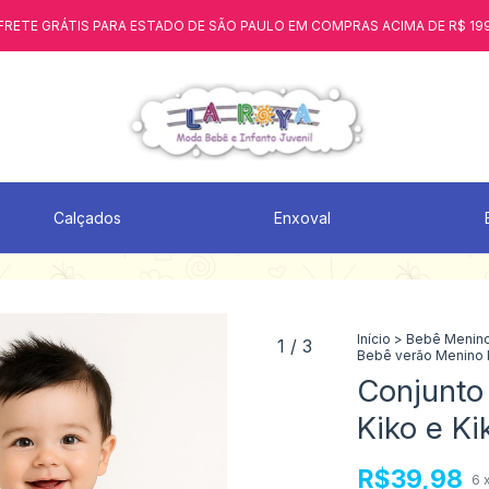
FRETE GRÁTIS PARA ESTADO DE SÃO PAULO EM COMPRAS ACIMA DE R$ 19
Calçados
Enxoval
Início
>
Bebê Menin
1
/
3
Bebê verão Menino 
Conjunto
Kiko e K
R$39,98
6