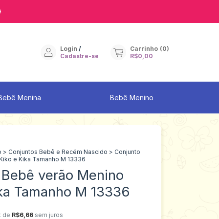
9
Login
/
Carrinho
(
0
)
Cadastre-se
R$0,00
Bebê Menina
Bebê Menino
o
>
Conjuntos Bebê e Recém Nascido
>
Conjunto
Kiko e Kika Tamanho M 13336
 Bebê verão Menino
ika Tamanho M 13336
x de
R$6,66
sem juros