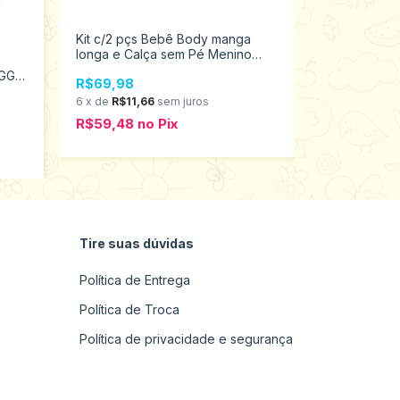
Kit c/2 pçs Bebê Body manga
longa e Calça sem Pé Menino
Conjunto Beb
Tamanhos P ao G Elian 201282
 GG
Body /short
R$69,98
6
x
de
R$11,66
sem juros
R$39,98
R$59,48
no
Pix
6
x
de
R$6,6
R$33,98
n
Tire suas dúvidas
Política de Entrega
Política de Troca
Política de privacidade e segurança