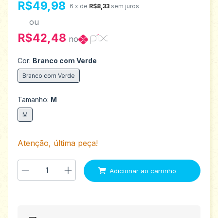
R$49,98
6
x de
R$8,33
sem juros
ou
R$42,48
no
Cor:
Branco com Verde
Branco com Verde
Tamanho:
M
M
Atenção, última peça!