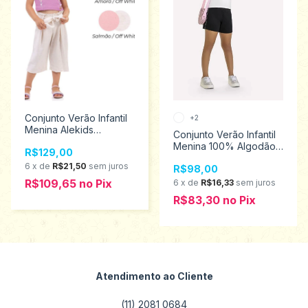
Conjunto Verão Infantil
+2
Menina Alekids
Conjunto Verão Infantil
Tamanhos 1/3 21701
Menina 100% Algodão
R$129,00
Kyly Tamanhos 10 ao 16
6
x
de
R$21,50
sem juros
R$98,00
1000570
R$109,65
no
Pix
6
x
de
R$16,33
sem juros
R$83,30
no
Pix
Atendimento ao Cliente
(11) 2081 0684