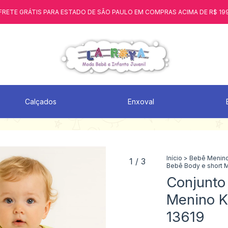
FRETE GRÁTIS PARA ESTADO DE SÃO PAULO EM COMPRAS ACIMA DE R$ 19
Calçados
Enxoval
Início
>
Bebê Menin
1
/
3
Bebê Body e short 
Conjunto
Menino K
13619