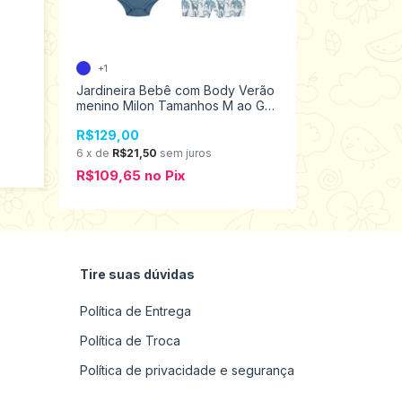
+1
+1
Jardineira Bebê com Body Verão
Conjunto B
g
menino Milon Tamanhos M ao GG
c/Calça Bebê
2000636
Tamanhos P
R$129,00
R$69,98
6
x
de
R$21,50
sem juros
6
x
de
R$11,6
R$109,65
no
Pix
R$59,48
n
Tire suas dúvidas
Política de Entrega
Política de Troca
Política de privacidade e segurança