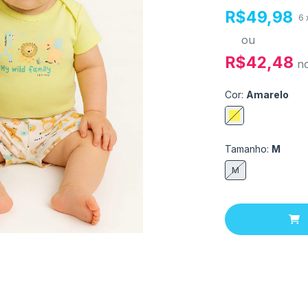
R$49,98
6
ou
R$42,48
n
Cor:
Amarelo
Tamanho:
M
M