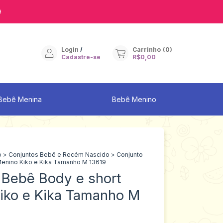
9
Login
/
Carrinho
(
0
)
Cadastre-se
R$0,00
Bebê Menina
Bebê Menino
o
>
Conjuntos Bebê e Recém Nascido
>
Conjunto
Menino Kiko e Kika Tamanho M 13619
 Bebê Body e short
iko e Kika Tamanho M