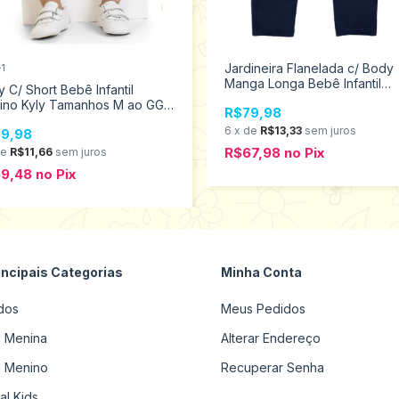
Jardineira Flanelada c/ Body
+1
Manga Longa Bebê Infantil
 C/ Short Bebê Infantil
Menino Kyly Tamanhos M ao 
ino Kyly Tamanhos M ao GG
R$79,98
207889
0639
6
x
de
R$13,33
sem juros
9,98
R$67,98
no
Pix
de
R$11,66
sem juros
59,48
no
Pix
incipais Categorias
Minha Conta
dos
Meus Pedidos
il Menina
Alterar Endereço
il Menino
Recuperar Senha
al Kids