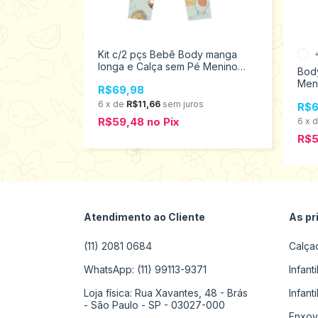
Kit c/2 pçs Bebê Body manga
longa e Calça sem Pé Menino
l Verão
Body
Tamanhos P ao G Elian 201282
 ao G 17594
Men
R$69,98
100
6
x
de
R$11,66
sem juros
R$6
R$59,48
no
Pix
s
6
x
R$
Atendimento ao Cliente
As pr
(11) 2081 0684
Calça
WhatsApp: (11) 99113-9371
Infant
Loja física: Rua Xavantes, 48 - Brás
Infant
- São Paulo - SP - 03027-000
Enxov