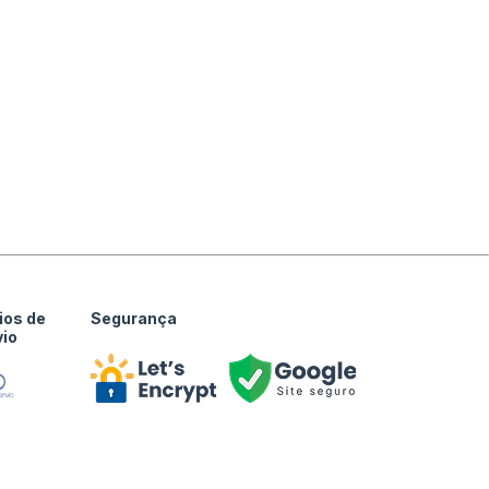
ios de
Segurança
vio