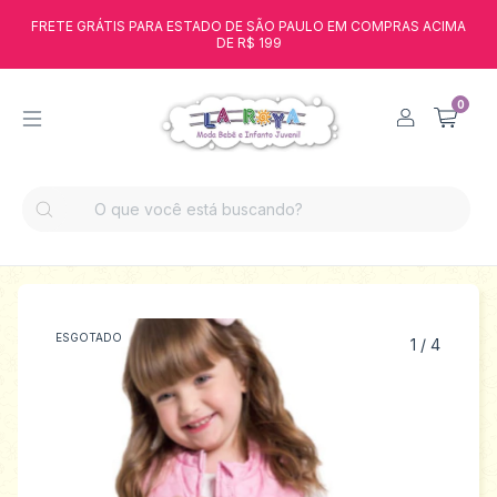
FRETE GRÁTIS PARA ESTADO DE SÃO PAULO EM COMPRAS ACIMA
DE R$ 199
0
ESGOTADO
1
/
4