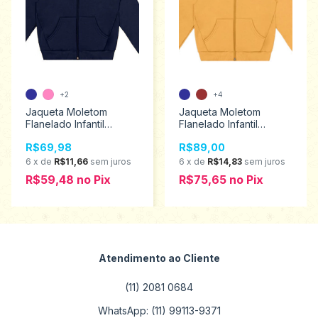
+2
+4
Jaqueta Moletom
Jaqueta Moletom
Flanelado Infantil
Flanelado Infantil
Unissex Kyly Tamanhos
Unissex Kyly Tamanhos
R$69,98
R$89,00
1 ao 3 207894
10 ao 16 207894
6
x
de
R$11,66
sem juros
6
x
de
R$14,83
sem juros
R$59,48
no
Pix
R$75,65
no
Pix
Atendimento ao Cliente
(11) 2081 0684
WhatsApp: (11) 99113-9371