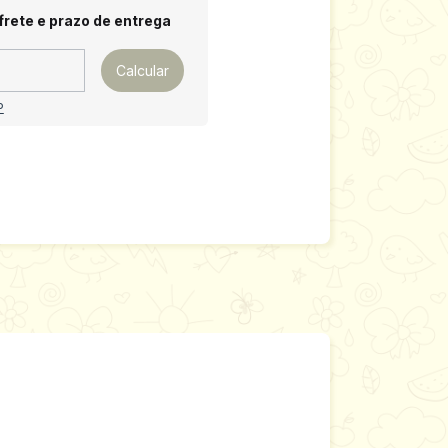
 CEP:
Alterar CEP
frete e prazo de entrega
Calcular
P