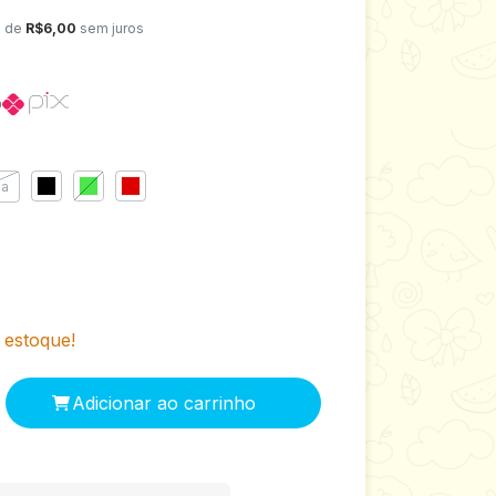
x de
R$6,00
sem juros
o
la
estoque!