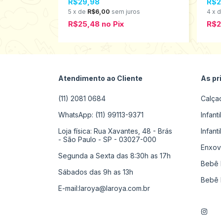
R$29,98
R$2
s
5
x
de
R$6,00
sem juros
4
x
R$25,48
no
Pix
R$2
Atendimento ao Cliente
As pr
(11) 2081 0684
Calça
WhatsApp: (11) 99113-9371
Infant
Loja física: Rua Xavantes, 48 - Brás
Infant
- São Paulo - SP - 03027-000
Enxov
Segunda a Sexta das 8:30h as 17h
Bebê 
Sábados das 9h as 13h
Bebê 
E-mail:
laroya@laroya.com.br