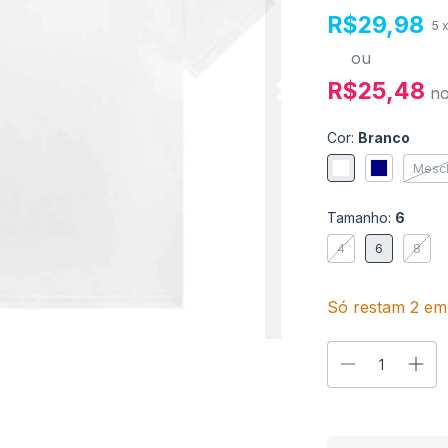
R$29,98
5
ou
R$25,48
n
Cor:
Branco
Mesc
Tamanho:
6
4
6
8
Só restam
2
em 