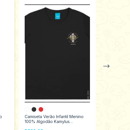
no
Camiseta Verão Infantil Menino
Camiseta reg
100% Algodão Kamylus
Verão Teddy
Tamanhos 4/10 47021