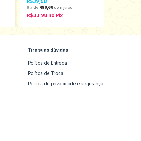
R$39,98
R$24,98
6
x
de
R$6,66
sem juros
4
x
de
R$6,2
R$33,98
no
Pix
R$21,23
no
Tire suas dúvidas
Política de Entrega
Política de Troca
Política de privacidade e segurança