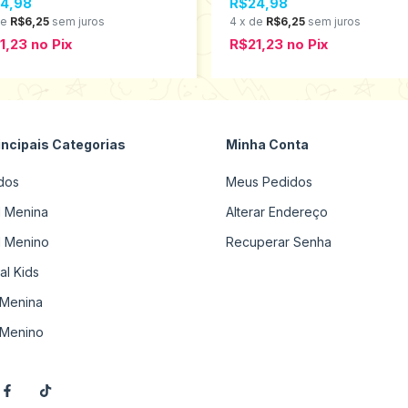
4,98
R$24,98
de
R$6,25
sem juros
4
x
de
R$6,25
sem juros
1,23
no
Pix
R$21,23
no
Pix
incipais Categorias
Minha Conta
dos
Meus Pedidos
il Menina
Alterar Endereço
il Menino
Recuperar Senha
al Kids
Menina
Menino