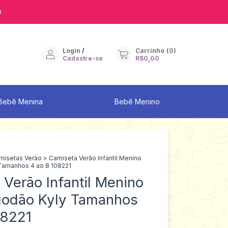
9
Login
/
Carrinho
(
0
)
Cadastre-se
R$0,00
Bebê Menina
Bebê Menino
misetas Verão
>
Camiseta Verão Infantil Menino
Tamanhos 4 ao 8 108221
Verão Infantil Menino
odão Kyly Tamanhos
08221