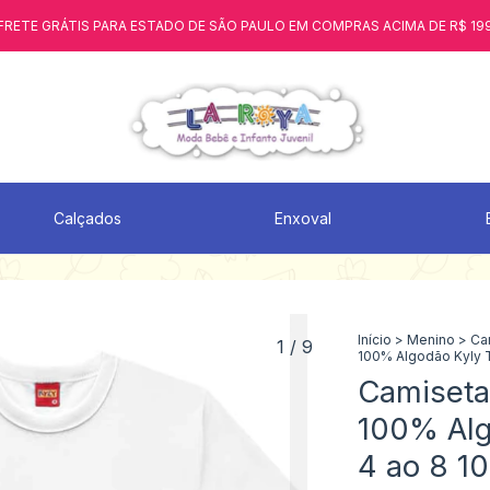
FRETE GRÁTIS PARA ESTADO DE SÃO PAULO EM COMPRAS ACIMA DE R$ 19
Calçados
Enxoval
Início
>
Menino
>
Ca
1
/
9
100% Algodão Kyly 
Camiseta 
100% Alg
4 ao 8 1