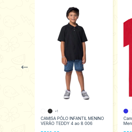
+1
il Menino
CAMISA PÓLO INFANTIL MENINO
Cami
Tamanhos 1
VERÃO TEDDY 4 ao 8 006
Meni
108