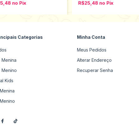
25,48
no
Pix
R$25,48
no
Pix
incipais Categorias
Minha Conta
dos
Meus Pedidos
il Menina
Alterar Endereço
il Menino
Recuperar Senha
al Kids
Menina
Menino