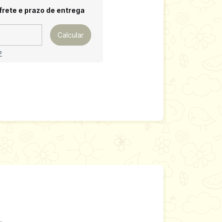
 CEP:
Alterar CEP
frete e prazo de entrega
Calcular
P