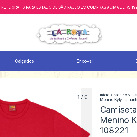
FRETE GRÁTIS PARA ESTADO DE SÃO PAULO EM COMPRAS ACIMA DE R$ 19
Calçados
Enxoval
Início
>
Menino
>
Ca
1
/
9
Menino Kyly Tamanh
Camiseta 
Menino K
108221