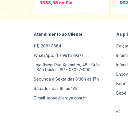
R$33,98
no
Pix
R$
Atendimento ao Cliente
As pr
(11) 2081 0684
Calça
WhatsApp: (11) 99113-9371
Infant
Loja física: Rua Xavantes, 48 - Brás
Infant
- São Paulo - SP - 03027-000
Enxov
Segunda a Sexta das 8:30h as 17h
Bebê 
Sábados das 9h as 13h
Bebê 
E-mail:
laroya@laroya.com.br