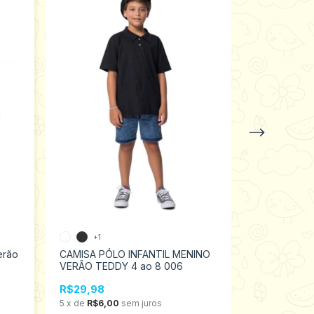
+1
+1
erão
CAMISA PÓLO INFANTIL MENINO
Camisa Gola 
VERÃO TEDDY 4 ao 8 006
verão Kamyl
R$29,98
R$39,98
5
x
de
R$6,00
sem juros
6
x
de
R$6,6