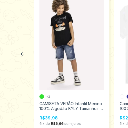
+2
il Menino
CAMISETA VERÃO Infantil Menino
Cami
1
100% Algodão KYLY Tamanhos 6
100
ao 12 1000611
ao 8
R$39,98
R$2
s
6
x
de
R$6,66
sem juros
5
x