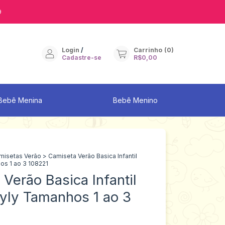
9
Login
/
Carrinho
(
0
)
Cadastre-se
R$0,00
Bebê Menina
Bebê Menino
misetas Verão
>
Camiseta Verão Basica Infantil
os 1 ao 3 108221
Verão Basica Infantil
yly Tamanhos 1 ao 3