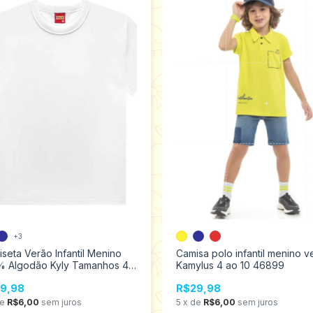
+3
seta Verão Infantil Menino
Camisa polo infantil menino v
% Algodão Kyly Tamanhos 4
Kamylus 4 ao 10 46899
 108221
9,98
R$29,98
de
R$6,00
sem juros
5
x
de
R$6,00
sem juros