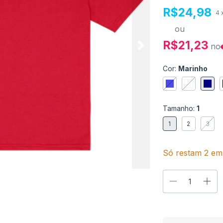
R$24,98
4
ou
R$21,23
no
Cor:
Marinho
Tamanho:
1
1
2
3
Só restam
2
em 