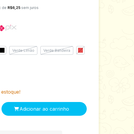
x de
R$6,25
sem juros
Verde Limão
Verde Bandeira
estoque!