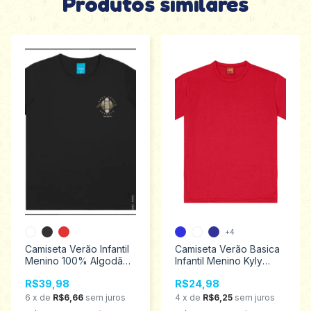
Produtos similares
+4
Camiseta Verão Infantil
Camiseta Verão Basica
Menino 100% Algodão
Infantil Menino Kyly
Kamylus Tamanhos 4/10
Tamanhos 1 ao 3 108221
R$39,98
R$24,98
47021
6
x
de
R$6,66
sem juros
4
x
de
R$6,25
sem juros