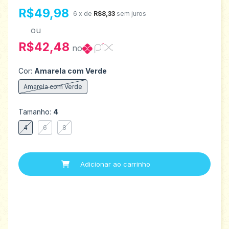
R$49,98
6
x de
R$8,33
sem juros
ou
R$42,48
no
Cor:
Amarela com Verde
Amarela com Verde
Tamanho:
4
4
6
8