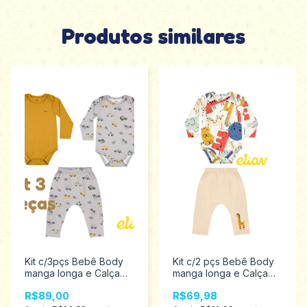
Produtos similares
Kit c/3pçs Bebê Body
Kit c/2 pçs Bebê Body
manga longa e Calça
manga longa e Calça
sem Pé Menino
sem Pé Menino
R$89,00
R$69,98
mostarda Tamanhos P
Tamanhos P ao G Elian