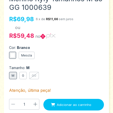
GG 1000639
R$69,98
6
x de
R$11,66
sem juros
ou
R$59,48
no
Cor:
Branco
Mescla
Tamanho:
M
M
G
GG
Atenção, última peça!