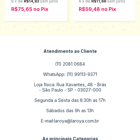
ao G Elian 201285
201284
6
x
de
R$14,83
sem juros
6
x
de
R$11,66
sem juros
R$75,65
no
Pix
R$59,48
no
Pix
Atendimento ao Cliente
(11) 2081 0684
WhatsApp: (11) 99113-9371
Loja física: Rua Xavantes, 48 - Brás
- São Paulo - SP - 03027-000
Segunda a Sexta das 8:30h as 17h
Sábados das 9h as 13h
E-mail:
laroya@laroya.com.br
As principais Categorias