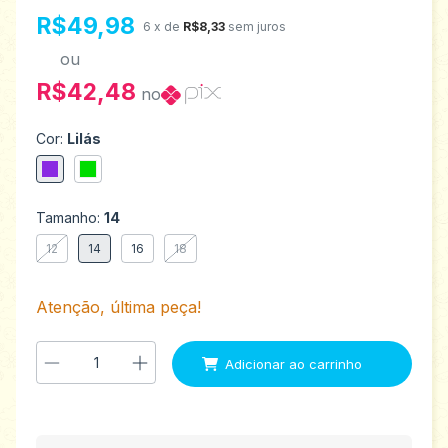
R$49,98
6
x de
R$8,33
sem juros
ou
R$42,48
no
Cor:
Lilás
Tamanho:
14
12
14
16
18
Atenção, última peça!