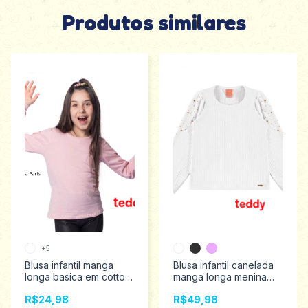
Produtos similares
+5
Blusa infantil manga
Blusa infantil canelada
longa basica em cotton
manga longa menina
menina Teddy 1 ao 3
Teddy 4 ao 8 18048
R$24,98
R$49,98
P010