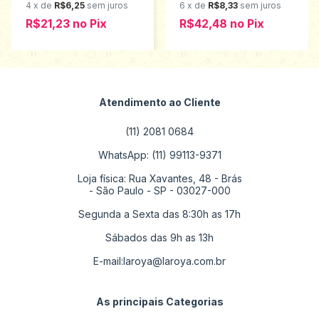
4
x
de
R$6,25
sem juros
6
x
de
R$8,33
sem juros
R$21,23
no
Pix
R$42,48
no
Pix
Atendimento ao Cliente
(11) 2081 0684
WhatsApp: (11) 99113-9371
Loja física: Rua Xavantes, 48 - Brás
- São Paulo - SP - 03027-000
Segunda a Sexta das 8:30h as 17h
Sábados das 9h as 13h
E-mail:
laroya@laroya.com.br
As principais Categorias