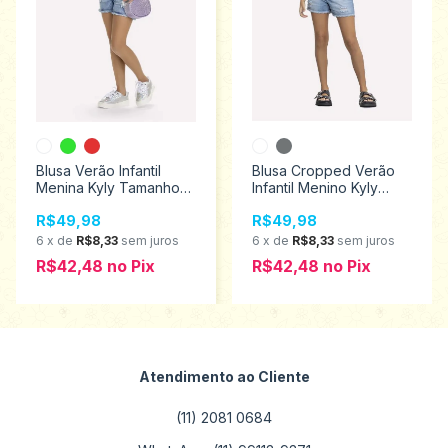
Blusa Verão Infantil
Blusa Cropped Verão
Menina Kyly Tamanhos
Infantil Menino Kyly
6 ao 12 1000552
Tamanhos 10 ao16
R$49,98
R$49,98
1001166
6
x
de
R$8,33
sem juros
6
x
de
R$8,33
sem juros
R$42,48
no
Pix
R$42,48
no
Pix
Atendimento ao Cliente
(11) 2081 0684