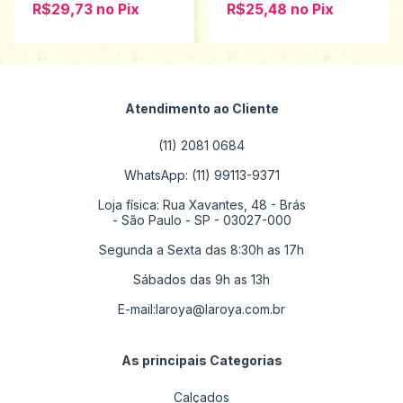
R$29,73
no
Pix
R$25,48
no
Pix
Atendimento ao Cliente
(11) 2081 0684
WhatsApp: (11) 99113-9371
Loja física: Rua Xavantes, 48 - Brás
- São Paulo - SP - 03027-000
Segunda a Sexta das 8:30h as 17h
Sábados das 9h as 13h
E-mail:
laroya@laroya.com.br
As principais Categorias
Calçados