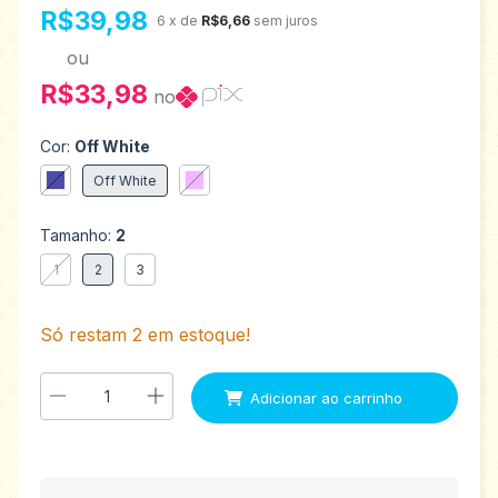
R$39,98
6
x de
R$6,66
sem juros
ou
R$33,98
no
Cor:
Off White
Off White
Tamanho:
2
1
2
3
Só restam
2
em estoque!