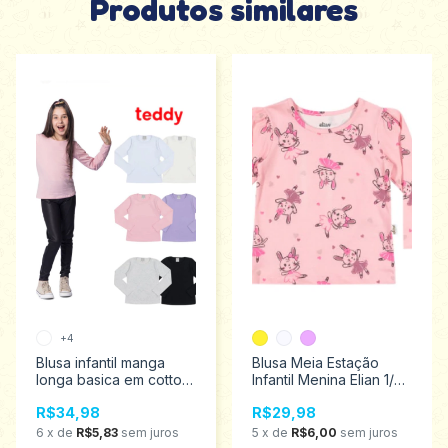
Produtos similares
+4
Blusa infantil manga
Blusa Meia Estação
longa basica em cotton
Infantil Menina Elian 1/3
menina Teddy 4 ao 8
211448
R$34,98
R$29,98
P010
6
x
de
R$5,83
sem juros
5
x
de
R$6,00
sem juros