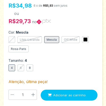
R$34,98
6
x de
R$5,83
sem juros
ou
R$29,73
no
Cor:
Mescla
Lilas-Lavanda
Mescla
Off White
Rosa-Paris
Tamanho:
4
4
6
8
Atenção, última peça!