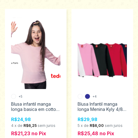
+5
+4
Blusa infantil manga
Blusa Infantil manga
longa basica em cotton
longa Menina Kyly 4/8
menina Teddy 1 ao 3
206210
R$24,98
R$29,98
P010
4
x
de
R$6,25
sem juros
5
x
de
R$6,00
sem juros
R$21,23
no
Pix
R$25,48
no
Pix