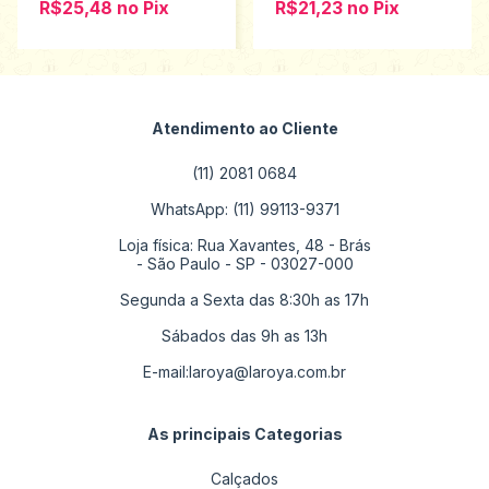
R$25,48
no
Pix
R$21,23
no
Pix
Atendimento ao Cliente
(11) 2081 0684
WhatsApp: (11) 99113-9371
Loja física: Rua Xavantes, 48 - Brás
- São Paulo - SP - 03027-000
Segunda a Sexta das 8:30h as 17h
Sábados das 9h as 13h
E-mail:
laroya@laroya.com.br
As principais Categorias
Calçados