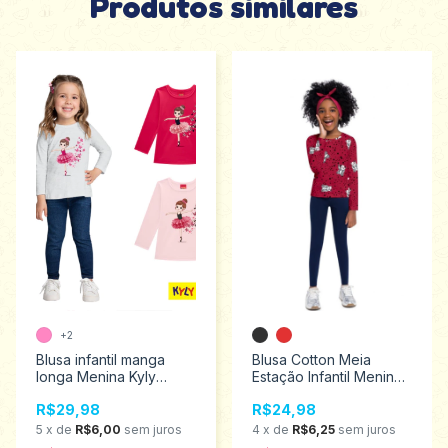
Produtos similares
+2
Blusa infantil manga
Blusa Cotton Meia
longa Menina Kyly
Estação Infantil Menina
Tamanhos 2 ao 6
Brandili 1/3 53902
R$29,98
R$24,98
1000749
5
x
de
R$6,00
sem juros
4
x
de
R$6,25
sem juros