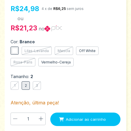
R$24,98
4
x de
R$6,25
sem juros
ou
R$21,23
no
Cor:
Branco
Lilas-Lavanda
Mescla
Off White
Rosa-Paris
Vermelho-Cereja
Tamanho:
2
1
2
3
Atenção, última peça!