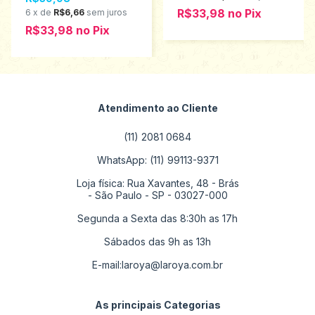
R$33,98
no
Pix
6
x
de
R$6,66
sem juros
R$33,98
no
Pix
Atendimento ao Cliente
(11) 2081 0684
WhatsApp: (11) 99113-9371
Loja física: Rua Xavantes, 48 - Brás
- São Paulo - SP - 03027-000
Segunda a Sexta das 8:30h as 17h
Sábados das 9h as 13h
E-mail:
laroya@laroya.com.br
As principais Categorias