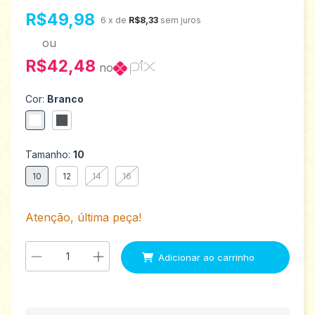
R$49,98
6
x de
R$8,33
sem juros
ou
R$42,48
no
Cor:
Branco
Tamanho:
10
10
12
14
16
Atenção, última peça!