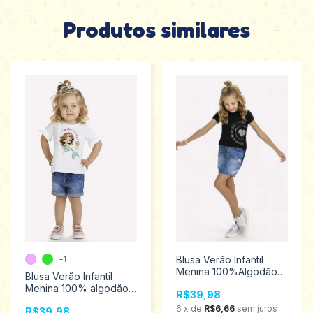
Produtos similares
Blusa Verão Infantil
+1
Menina 100%Algodão
Blusa Verão Infantil
Kyly Tamanhos 10 ao 16
Menina 100% algodão
R$39,98
1000550
Kyly Tamanhos 1 ao 3
6
x
de
R$6,66
sem juros
R$39,98
1000498