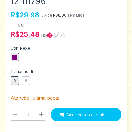
12 111796
R$29,98
5
x de
R$6,00
sem juros
ou
R$25,48
no
Cor:
Roxo
Tamanho:
6
6
8
Atenção, última peça!