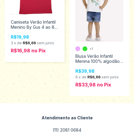
Camiseta Verão Infantil
Menino By Gus 4 ao 8
5317
R$19,98
3
x
de
R$6,66
sem juros
+1
R$16,98
no
Pix
Blusa Verão Infantil
Menina 100% algodão
Kyly Tamanhos 1 ao 3
R$39,98
1000498
6
x
de
R$6,66
sem juros
R$33,98
no
Pix
Atendimento ao Cliente
(11) 2081 0684