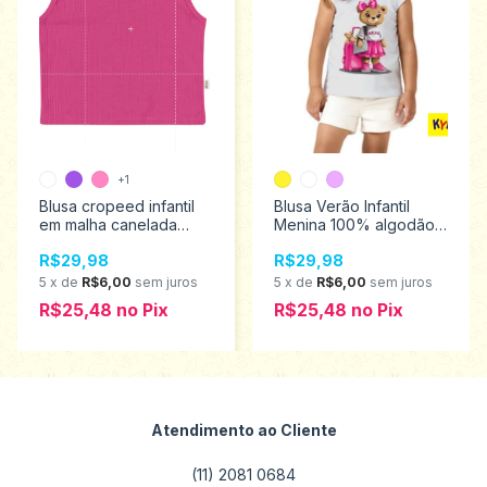
+1
Blusa cropeed infantil
Blusa Verão Infantil
em malha canelada
Menina 100% algodão
Verão Elian 4/12 50050
Kyly Tamanhos 1 ao 3
R$29,98
R$29,98
1000997
5
x
de
R$6,00
sem juros
5
x
de
R$6,00
sem juros
R$25,48
no
Pix
R$25,48
no
Pix
Atendimento ao Cliente
(11) 2081 0684