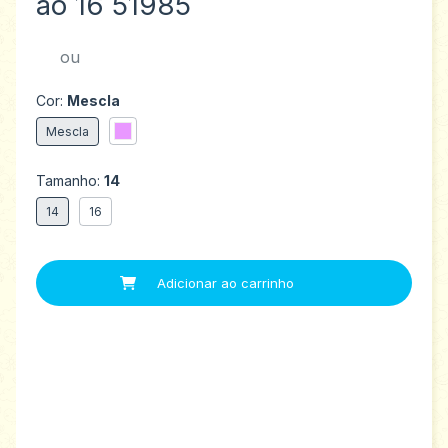
ao 16 51985
ou
Cor:
Mescla
Mescla
Tamanho:
14
14
16