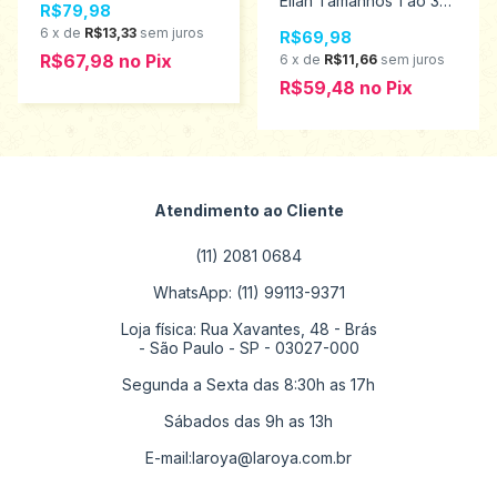
Elian Tamanhos 1 ao 3
R$79,98
232067
232066
6
x
de
R$13,33
sem juros
R$69,98
R$67,98
no
Pix
6
x
de
R$11,66
sem juros
R$59,48
no
Pix
Atendimento ao Cliente
(11) 2081 0684
WhatsApp: (11) 99113-9371
Loja física: Rua Xavantes, 48 - Brás
- São Paulo - SP - 03027-000
Segunda a Sexta das 8:30h as 17h
Sábados das 9h as 13h
E-mail:
laroya@laroya.com.br