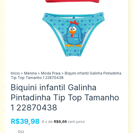
Início
>
Menina
>
Moda Praia
>
Biquini infantil Galinha Pintadinha
Tip Top Tamanho 1 22870438
Biquini infantil Galinha
Pintadinha Tip Top Tamanho
1 22870438
R$39,98
6
x de
R$6,66
sem juros
ou