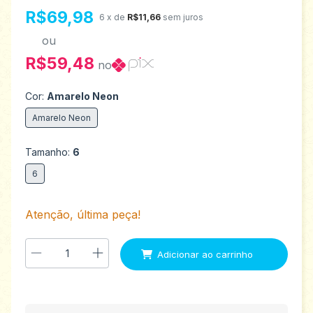
R$69,98
6
x de
R$11,66
sem juros
ou
R$59,48
no
Cor:
Amarelo Neon
Amarelo Neon
Tamanho:
6
6
Atenção, última peça!