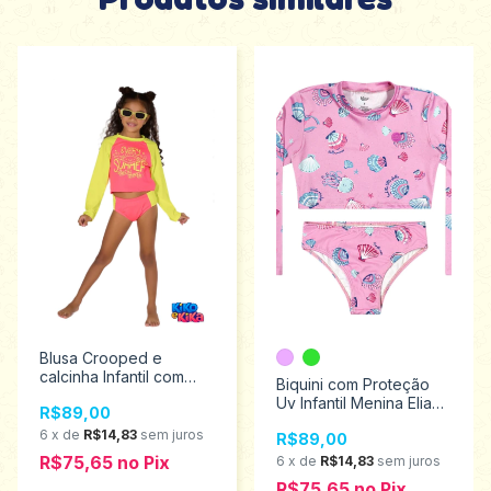
Blusa Crooped e
calcinha Infantil com
Biquini com Proteção
Proteção Uv 50+ Kiko e
Uv Infantil Menina Elian
R$89,00
Kika Tamanho 6 13202
Tamanhos 4 ao 8
6
x
de
R$14,83
sem juros
R$89,00
232064
R$75,65
no
Pix
6
x
de
R$14,83
sem juros
R$75,65
no
Pix