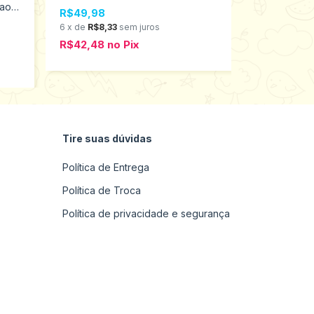
 ao
R$49,98
R$49,98
6
x
de
R$8,33
sem juros
6
x
de
R$8,33
R$42,48
no
Pix
R$42,48
n
Tire suas dúvidas
Política de Entrega
Política de Troca
Política de privacidade e segurança