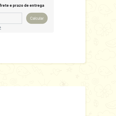
 CEP:
Alterar CEP
frete e prazo de entrega
Calcular
P