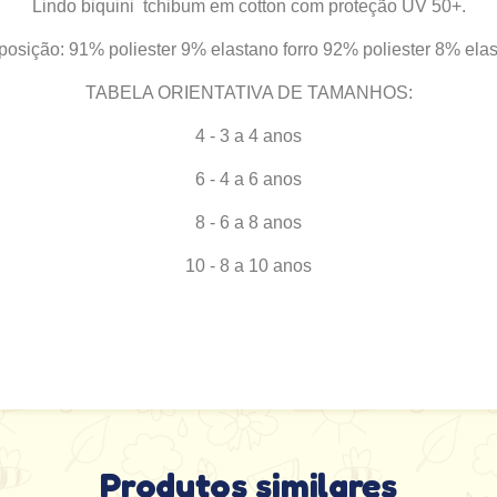
Lindo biquini tchibum em cotton com proteção UV 50+.
osição: 91% poliester 9% elastano forro 92% poliester 8% elas
TABELA ORIENTATIVA DE TAMANHOS:
4 - 3 a 4 anos
6 - 4 a 6 anos
8 - 6 a 8 anos
10 - 8 a 10 anos
Produtos similares