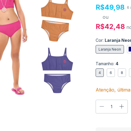
R$49,98
6
ou
R$42,48
n
Cor:
Laranja Neo
Laranja Neon
Tamanho:
4
4
6
8
Atenção, última