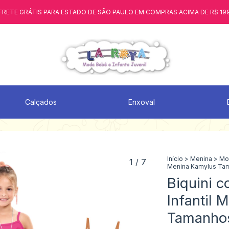
FRETE GRÁTIS PARA ESTADO DE SÃO PAULO EM COMPRAS ACIMA DE R$ 19
Calçados
Enxoval
Início
>
Menina
>
Mo
1
/
7
Menina Kamylus Tam
Biquini 
Infantil 
Tamanhos