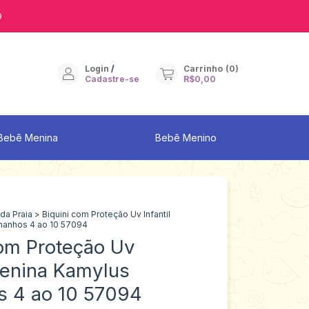
9
Login
/
Carrinho
(
0
)
Cadastre-se
R$0,00
Bebê Menina
Bebê Menino
da Praia
>
Biquini com Proteção Uv Infantil
anhos 4 ao 10 57094
com Proteção Uv
Menina Kamylus
 4 ao 10 57094