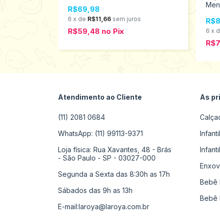
os 4 ao 6
Meni
R$69,98
232
6
x
de
R$11,66
sem juros
R$8
R$59,48
no
Pix
s
6
x
R$
Atendimento ao Cliente
As pr
(11) 2081 0684
Calça
WhatsApp: (11) 99113-9371
Infant
Loja física: Rua Xavantes, 48 - Brás
Infant
- São Paulo - SP - 03027-000
Enxov
Segunda a Sexta das 8:30h as 17h
Bebê 
Sábados das 9h as 13h
Bebê 
E-mail:
laroya@laroya.com.br