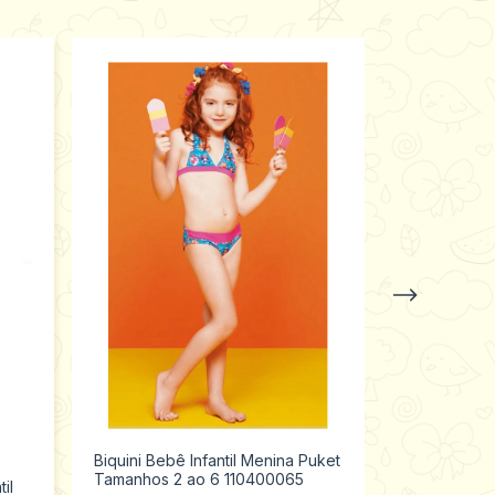
Biquini Bebê Infantil Menina Puket
Biquini Bebê
Tamanhos 2 ao 6 110400065
Tamanho 2 
il