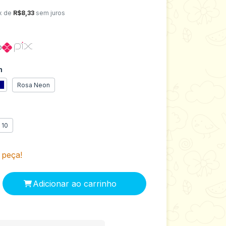
x de
R$8,33
sem juros
o
n
Rosa Neon
10
 peça!