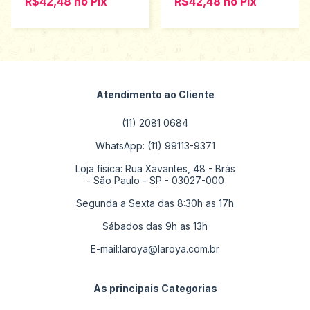
R$42,48
no
Pix
R$42,48
no
Pix
Atendimento ao Cliente
(11) 2081 0684
WhatsApp: (11) 99113-9371
Loja física: Rua Xavantes, 48 - Brás
- São Paulo - SP - 03027-000
Segunda a Sexta das 8:30h as 17h
Sábados das 9h as 13h
E-mail:
laroya@laroya.com.br
As principais Categorias