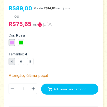
R$89,00
6
x de
R$14,83
sem juros
ou
R$75,65
no
Cor:
Rosa
Tamanho:
4
4
6
8
Atenção, última peça!