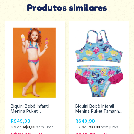
Produtos similares
Biquini Bebê Infantil
Biquini Bebê Infantil
Menina Puket
Menina Puket Tamanho
Tamanhos 2 ao 6
2 110400365
R$49,98
R$49,98
110400065
6
x
de
R$8,33
sem juros
6
x
de
R$8,33
sem juros