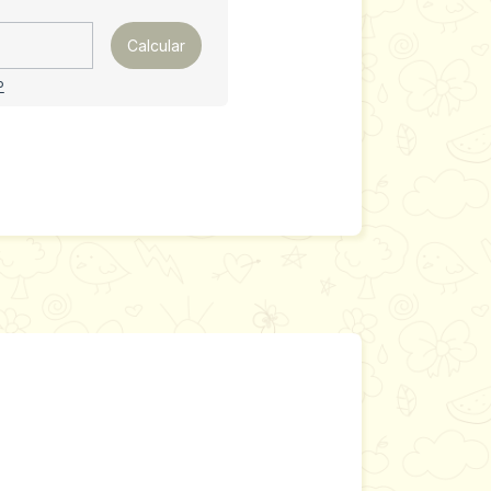
Calcular
P