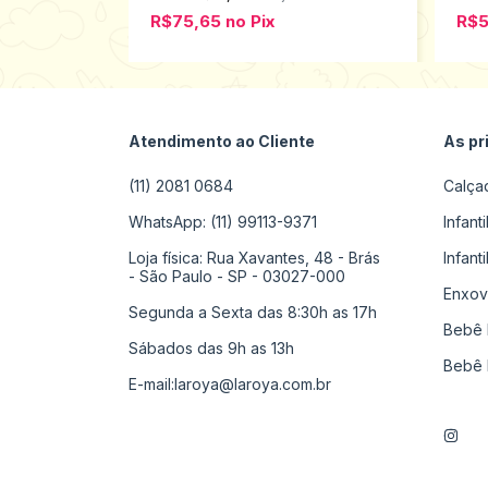
R$75,65
no
Pix
R$
Atendimento ao Cliente
As pr
(11) 2081 0684
Calça
WhatsApp: (11) 99113-9371
Infant
Loja física: Rua Xavantes, 48 - Brás
Infant
- São Paulo - SP - 03027-000
Enxov
Segunda a Sexta das 8:30h as 17h
Bebê 
Sábados das 9h as 13h
Bebê 
E-mail:
laroya@laroya.com.br