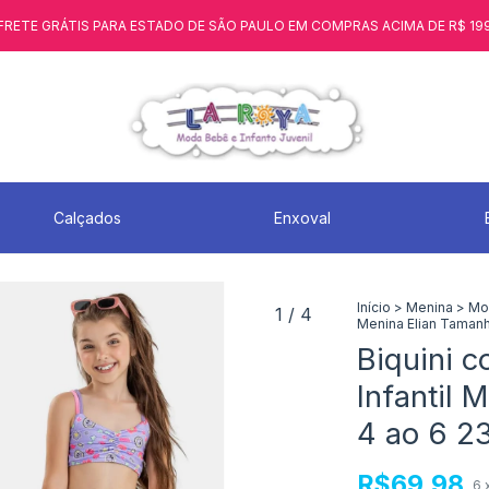
FRETE GRÁTIS PARA ESTADO DE SÃO PAULO EM COMPRAS ACIMA DE R$ 19
Calçados
Enxoval
Início
>
Menina
>
Mo
1
/
4
Menina Elian Taman
Biquini 
Infantil 
4 ao 6 2
R$69,98
6