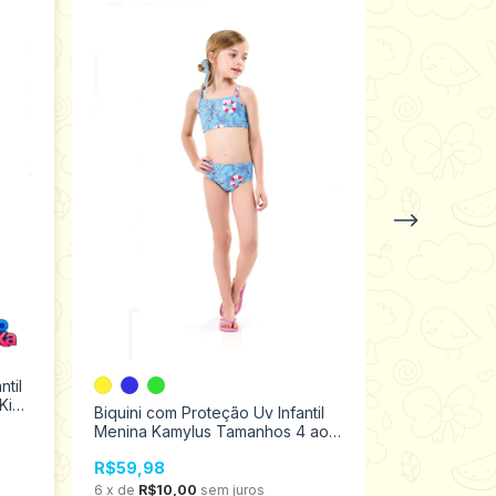
ntil
Biquini Bebê
Kika
Tamanho 2 
Biquini com Proteção Uv Infantil
Menina Kamylus Tamanhos 4 ao
R$49,98
10 57095
6
x
de
R$8,33
R$59,98
R$42,48
n
6
x
de
R$10,00
sem juros