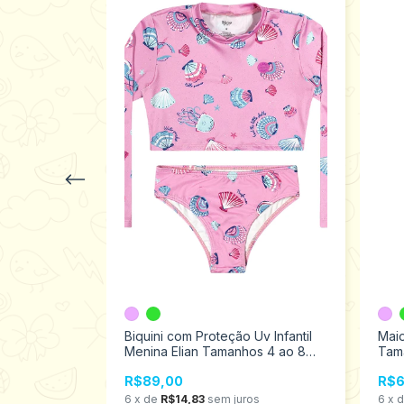
v Infantil
Biquini com Proteção Uv Infantil
Maio
anhos 4 ao
Menina Elian Tamanhos 4 ao 8
Tam
232064
R$89,00
R$6
6
x
de
R$14,83
sem juros
6
x