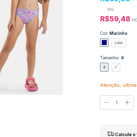
ou
R$59,48
n
Cor:
Marinho
Lilas
Tamanho:
4
4
6
Atenção, última
Entregas para o
Calcule o 