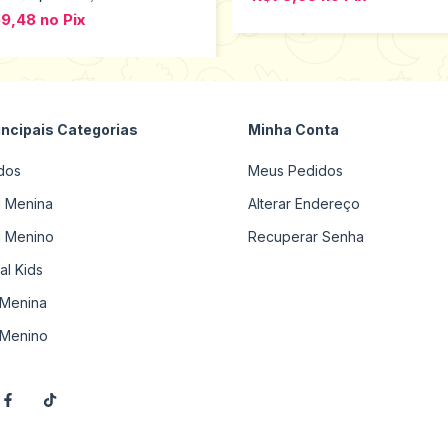
59,48
no
Pix
incipais Categorias
Minha Conta
dos
Meus Pedidos
il Menina
Alterar Endereço
il Menino
Recuperar Senha
al Kids
Menina
Menino