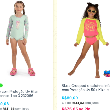
Blusa Crooped e calcinha Infa
com Proteção Uv 50+ Kiko e 
 com Proteção Uv Elian
Tamanho 6 13202
anhos 1 ao 3 232066
R$89,00
6
x
de
R$14,83
sem juros
9,98
R$75,65
no
Pix
de
R$11,66
sem juros