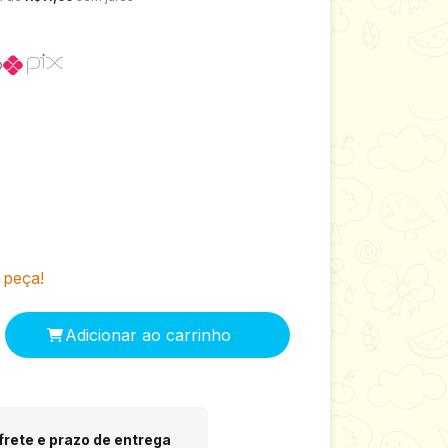
o
 peça!
 CEP:
Alterar CEP
frete e prazo de entrega