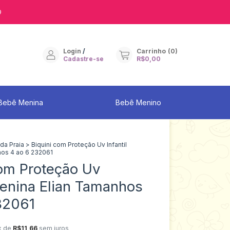
9
Login
/
Carrinho
(
0
)
Cadastre-se
R$0,00
Bebê Menina
Bebê Menino
da Praia
>
Biquini com Proteção Uv Infantil
hos 4 ao 6 232061
com Proteção Uv
Menina Elian Tamanhos
32061
x de
R$11,66
sem juros