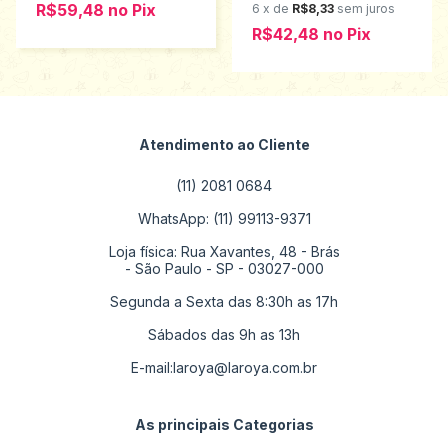
R$59,48
no
Pix
6
x
de
R$8,33
sem juros
R$42,48
no
Pix
Atendimento ao Cliente
(11) 2081 0684
WhatsApp: (11) 99113-9371
Loja física: Rua Xavantes, 48 - Brás
- São Paulo - SP - 03027-000
Segunda a Sexta das 8:30h as 17h
Sábados das 9h as 13h
E-mail:
laroya@laroya.com.br
As principais Categorias