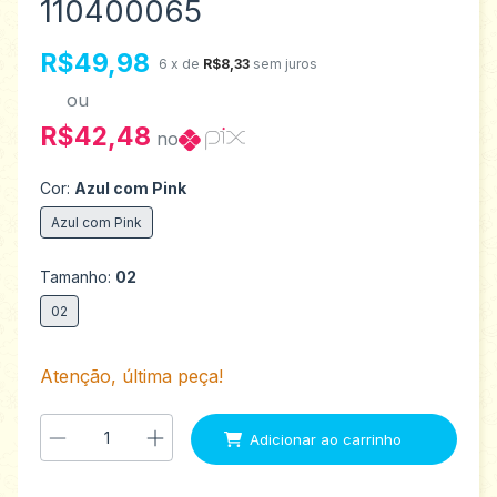
110400065
R$49,98
6
x de
R$8,33
sem juros
ou
R$42,48
no
Cor:
Azul com Pink
Azul com Pink
Tamanho:
02
02
Atenção, última peça!