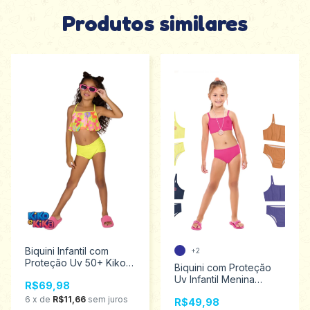
Produtos similares
Biquini Infantil com
+2
Proteção Uv 50+ Kiko e
Biquini com Proteção
Kika Tamanho 6 13201
Uv Infantil Menina
R$69,98
Kamylus Tamanhos 4 ao
6
x
de
R$11,66
sem juros
R$49,98
10 57094