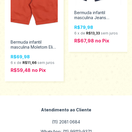
Bermuda infantil
masculina Jeans
Paparrel tamanho 16
R$79,98
3230
6
x
de
R$13,33
sem juros
R$67,98
no
Pix
Bermuda infantil
masculina Moletom Elian
tamanho 16 26805
R$69,98
6
x
de
R$11,66
sem juros
R$59,48
no
Pix
Atendimento ao Cliente
(11) 2081 0684
WhatsApp: (11) 99113-9371