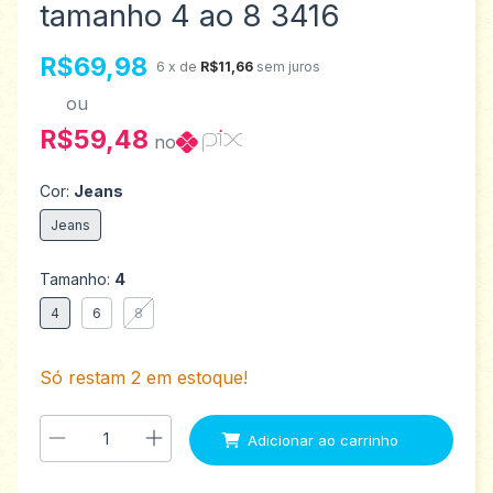
tamanho 4 ao 8 3416
R$69,98
6
x de
R$11,66
sem juros
ou
R$59,48
no
Cor:
Jeans
Jeans
Tamanho:
4
4
6
8
Só restam
2
em estoque!