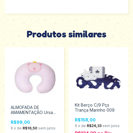
Produtos similares
Kit Berço C/9 Pçs
ALMOFADA DE
Trança Marinho 009
AMAMENTAÇÃO Ursa
Rosa 2658
R$158,00
R$99,00
6
x
de
R$26,33
sem juros
6
x
de
R$16,50
sem juros