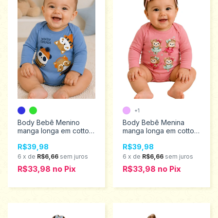
+1
Body Bebê Menino
Body Bebê Menina
manga longa em cotton
manga longa em cotton
Kyly 1001482
Kyly 1001468
R$39,98
R$39,98
6
x
de
R$6,66
sem juros
6
x
de
R$6,66
sem juros
R$33,98
no
Pix
R$33,98
no
Pix