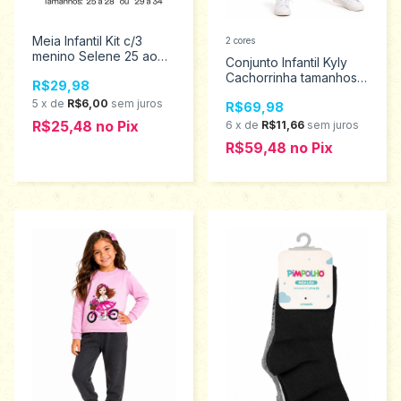
Meia Infantil Kit c/3
2 cores
menino Selene 25 ao
Conjunto Infantil Kyly
34 2451.001.2.999
Cachorrinha tamanhos 4
R$29,98
ao 8 1001508
5
x
de
R$6,00
sem juros
R$69,98
R$25,48
no
Pix
6
x
de
R$11,66
sem juros
R$59,48
no
Pix