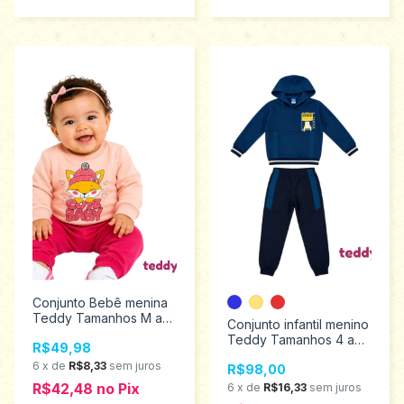
Conjunto Bebê menina
Teddy Tamanhos M ao
Conjunto infantil menino
G 18730
Teddy Tamanhos 4 ao
R$49,98
8 18699
6
x
de
R$8,33
sem juros
R$98,00
R$42,48
no
Pix
6
x
de
R$16,33
sem juros