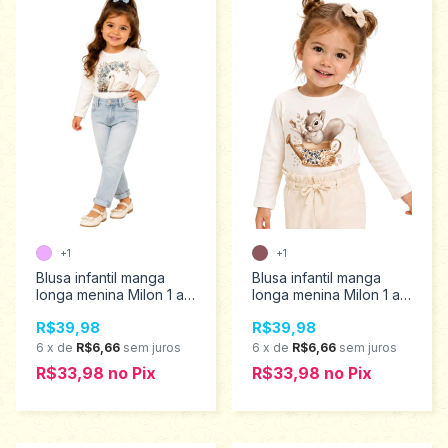
+1
+1
Blusa infantil manga
Blusa infantil manga
longa menina Milon 1 ao
longa menina Milon 1 ao
2 2001461
2 2001458
R$39,98
R$39,98
6
x
de
R$6,66
sem juros
6
x
de
R$6,66
sem juros
R$33,98
no
Pix
R$33,98
no
Pix