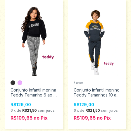
3 cores
Conjunto infantil menina
Conjunto infantil menino
Teddy Tamanho 6 ao 12
Teddy Tamanhos 10 ao
18631
14 18703
R$129,00
R$129,00
6
x
de
R$21,50
sem juros
6
x
de
R$21,50
sem juros
R$109,65
no
Pix
R$109,65
no
Pix