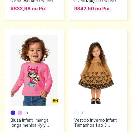
6
x
de
R$6,66
sem juros
6
x
de
R$8,33
sem juros
R$33,98
no
Pix
R$42,50
no
Pix
+1
+1
Blusa infantil manga
Vestido Inverno Infantil
longa menina Kyly
Tamanhos 1 ao 3
tamanho 1ao 4 1001496
2001464