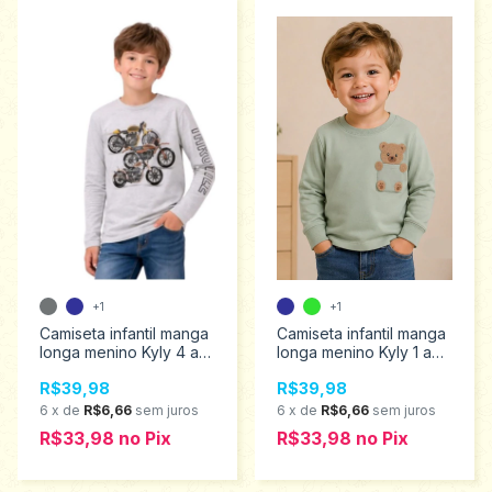
+1
+1
Camiseta infantil manga
Camiseta infantil manga
longa menino Kyly 4 ao
longa menino Kyly 1 ao
8 1001610
3 1001573
R$39,98
R$39,98
6
x
de
R$6,66
sem juros
6
x
de
R$6,66
sem juros
R$33,98
no
Pix
R$33,98
no
Pix