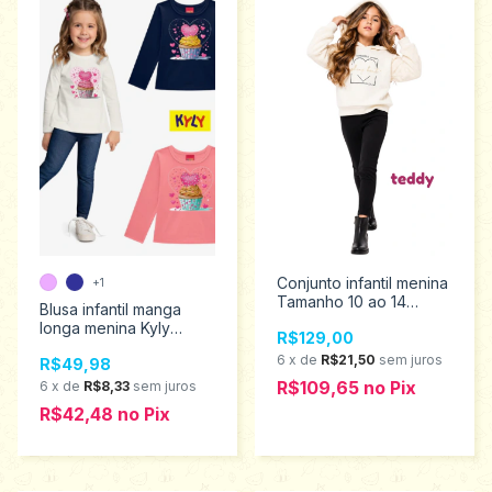
Conjunto infantil menina
+1
Tamanho 10 ao 14
Blusa infantil manga
18636
longa menina Kyly
R$129,00
tamanho 4ao 8 1001520
6
x
de
R$21,50
sem juros
R$49,98
R$109,65
no
Pix
6
x
de
R$8,33
sem juros
R$42,48
no
Pix