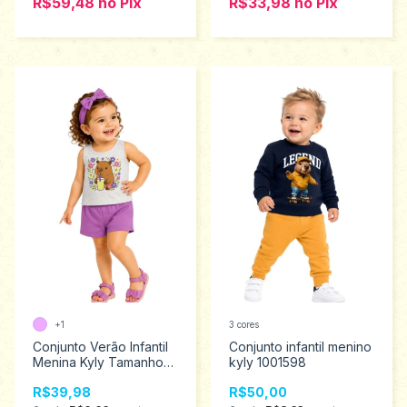
R$59,48
no
Pix
R$33,98
no
Pix
+1
3 cores
Conjunto Verão Infantil
Conjunto infantil menino
Menina Kyly Tamanhos 1
kyly 1001598
ao 3 1001778
R$39,98
R$50,00