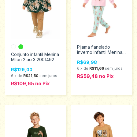
Pijama flanelado
inverno Infantil Menina
Conjunto infantil Menina
Kyly 1 1001640
Milon 2 ao 3 2001492
R$69,98
6
x
de
R$11,66
sem juros
R$129,00
R$59,48
no
Pix
6
x
de
R$21,50
sem juros
R$109,65
no
Pix