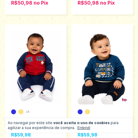
R$50,98
no
Pix
R$50,98
no
Pix
+1
Conjunto Bebê menino
Conjunto Bebê
Ao navegar por este site
você aceita o uso de cookies
para
Teddy Tamanhos M ao
meninoTeddy
agilizar a sua experiência de compra.
Entendi
G 18668
Tamanhos M ao G
R$59,98
R$59,98
18663