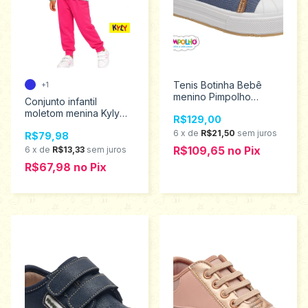
Tenis Botinha Bebê
+1
menino Pimpolho
Conjunto infantil
tamanho 17 ao 21
moletom menina Kyly
R$129,00
0120784
Tamanhos 4 ao 8
6
x
de
R$21,50
sem juros
R$79,98
1001531
R$109,65
no
Pix
6
x
de
R$13,33
sem juros
R$67,98
no
Pix