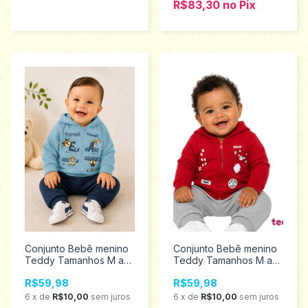
R$83,30
no
Pix
Conjunto Bebê menino
Conjunto Bebê menino
Teddy Tamanhos M ao
Teddy Tamanhos M ao
G 18753
G 18754
R$59,98
R$59,98
6
x
de
R$10,00
sem juros
6
x
de
R$10,00
sem juros