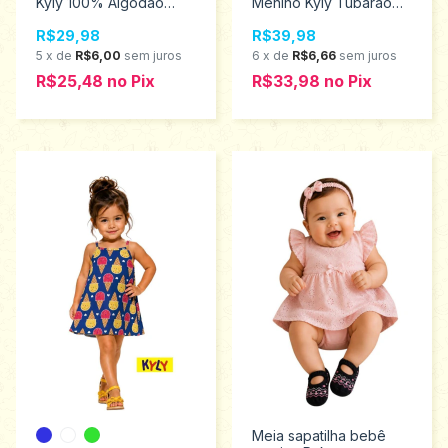
Kyly 100% Algodão
Menino Kyly Tubarão
Tamanhos 1 ao3
Tamanhos 1 ao 3
R$29,98
R$39,98
1001801
1001863
5
x
de
R$6,00
sem juros
6
x
de
R$6,66
sem juros
R$25,48
no
Pix
R$33,98
no
Pix
Meia sapatilha bebê