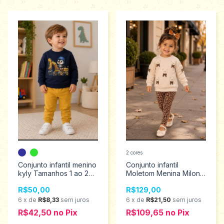
2 cores
Conjunto infantil menino
Conjunto infantil
kyly Tamanhos 1 ao 2
Moletom Menina Milon 2
1001579
ao 3 2001496
R$50,00
R$129,00
6
x
de
R$8,33
sem juros
6
x
de
R$21,50
sem juros
R$42,50
no
Pix
R$109,65
no
Pix