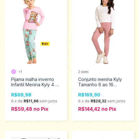
+1
2 cores
Pijama malha inverno
Conjunto menina Kyly
Infantil Menina Kyly 4 ao
Tamanho 6 ao 16
6 1001644
1001566
R$69,98
R$169,90
6
x
de
R$11,66
sem juros
6
x
de
R$28,32
sem juros
R$59,48
no
Pix
R$144,42
no
Pix