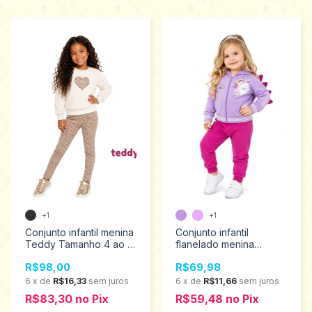
+1
+1
Conjunto infantil menina
Conjunto infantil
Teddy Tamanho 4 ao 8
flanelado menina
18616
Teddy Tamanho 2ao 3
R$98,00
R$69,98
18611
6
x
de
R$16,33
sem juros
6
x
de
R$11,66
sem juros
R$83,30
no
Pix
R$59,48
no
Pix