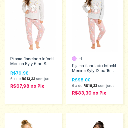
Pijama flanelado Infantil
+1
Menina Kyly 6 ao 8
Pijama flanelado Infantil
1001639
Menina Kyly 12 ao 16
R$79,98
1001639
6
x
de
R$13,33
sem juros
R$98,00
R$67,98
no
Pix
6
x
de
R$16,33
sem juros
R$83,30
no
Pix