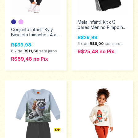
Meia Infantil Kit c/3
pares Menino Pimpolho
Conjunto Infantil Kyly
21 ao 25 95751
Bicicleta tamanhos 4 ao
R$29,98
8 1001508
5
x
de
R$6,00
sem juros
R$69,98
R$25,48
no
Pix
6
x
de
R$11,66
sem juros
R$59,48
no
Pix