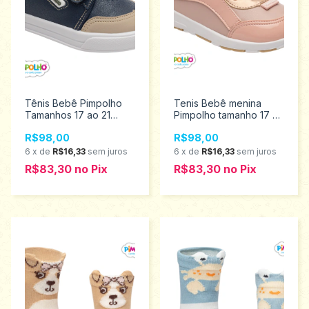
Tênis Bebê Pimpolho
Tenis Bebê menina
Tamanhos 17 ao 21
Pimpolho tamanho 17 ao
0120749
21 0120804
R$98,00
R$98,00
6
x
de
R$16,33
sem juros
6
x
de
R$16,33
sem juros
R$83,30
no
Pix
R$83,30
no
Pix