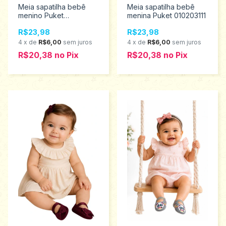
Meia sapatilha bebê
Meia sapatilha bebê
menino Puket
menina Puket 010203111
010203489
R$23,98
R$23,98
4
x
de
R$6,00
sem juros
4
x
de
R$6,00
sem juros
R$20,38
no
Pix
R$20,38
no
Pix