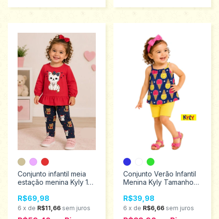
Conjunto infantil meia
Conjunto Verão Infantil
estação menina Kyly 1
Menina Kyly Tamanhos 1
ao 3 1001510
ao 3 1001774
R$69,98
R$39,98
6
x
de
R$11,66
sem juros
6
x
de
R$6,66
sem juros