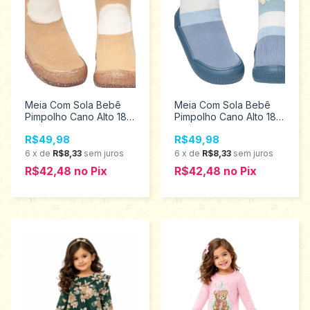
Meia Com Sola Bebê
Meia Com Sola Bebê
Pimpolho Cano Alto 18
Pimpolho Cano Alto 18
ao 23 0074302
ao 23 0074315
R$49,98
R$49,98
6
x
de
R$8,33
sem juros
6
x
de
R$8,33
sem juros
R$42,48
no
Pix
R$42,48
no
Pix