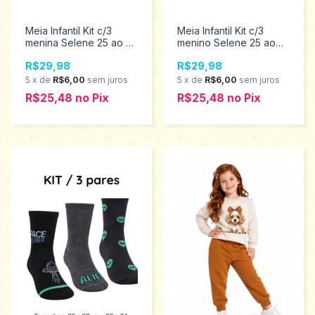
Meia Infantil Kit c/3
Meia Infantil Kit c/3
menina Selene 25 ao 34
menino Selene 25 ao
2315.001.2.999
34 2305.001.2.998
R$29,98
R$29,98
5
x
de
R$6,00
sem juros
5
x
de
R$6,00
sem juros
R$25,48
no
Pix
R$25,48
no
Pix