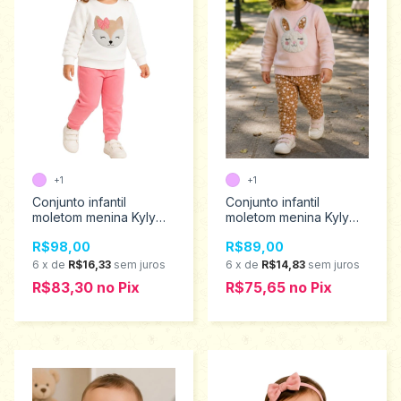
+1
+1
Conjunto infantil
Conjunto infantil
moletom menina Kyly
moletom menina Kyly
Tamanhos 1ao 3 1001515
Tamanhos 1 ao 2
R$98,00
R$89,00
1001512
6
x
de
R$16,33
sem juros
6
x
de
R$14,83
sem juros
R$83,30
no
Pix
R$75,65
no
Pix