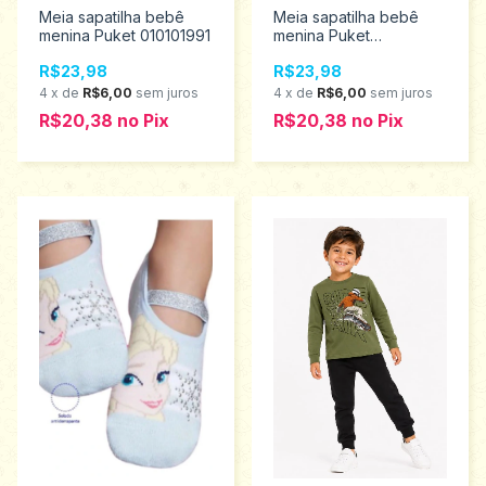
Meia sapatilha bebê
Meia sapatilha bebê
menina Puket 010101991
menina Puket
010202962
R$23,98
R$23,98
4
x
de
R$6,00
sem juros
4
x
de
R$6,00
sem juros
R$20,38
no
Pix
R$20,38
no
Pix