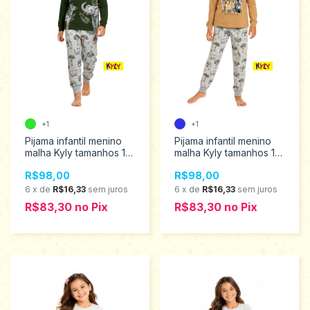
+1
+1
Pijama infantil menino
Pijama infantil menino
malha Kyly tamanhos 12
malha Kyly tamanhos 12
ao 16 1001652
ao 14 1001656
R$98,00
R$98,00
6
x
de
R$16,33
sem juros
6
x
de
R$16,33
sem juros
R$83,30
no
Pix
R$83,30
no
Pix