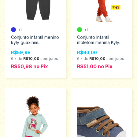
+1
+1
Conjunto infantil menino
Conjunto infantil
kyly guaxinim
moletom menina Kyly
Tamanhos 2 ao 3
Tamanhos 4 ao8
R$59,98
R$60,00
1001577
1001507
6
x
de
R$10,00
sem juros
6
x
de
R$10,00
sem juros
R$50,98
no
Pix
R$51,00
no
Pix