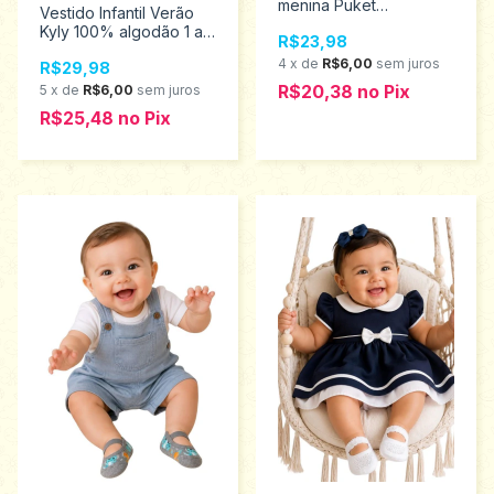
menina Puket
Vestido Infantil Verão
010101986
Kyly 100% algodão 1 ao
R$23,98
3 1001771
4
x
de
R$6,00
sem juros
R$29,98
R$20,38
no
Pix
5
x
de
R$6,00
sem juros
R$25,48
no
Pix