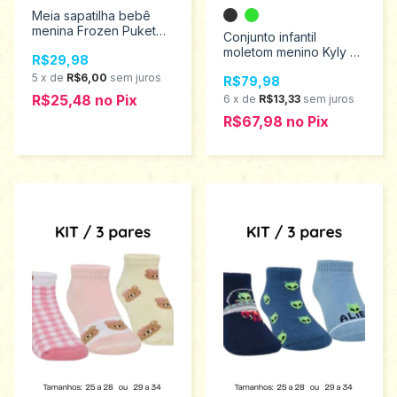
Meia sapatilha bebê
menina Frozen Puket
Conjunto infantil
010201889
moletom menino Kyly 4
R$29,98
ao 8 1001619
5
x
de
R$6,00
sem juros
R$79,98
R$25,48
no
Pix
6
x
de
R$13,33
sem juros
R$67,98
no
Pix