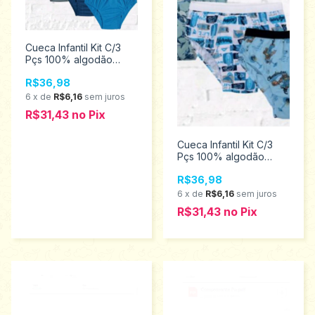
Cueca Infantil Kit C/3
Pçs 100% algodão
Tampinha 3951
R$36,98
6
x
de
R$6,16
sem juros
R$31,43
no
Pix
Cueca Infantil Kit C/3
Pçs 100% algodão
Tampinha 3953
R$36,98
6
x
de
R$6,16
sem juros
R$31,43
no
Pix