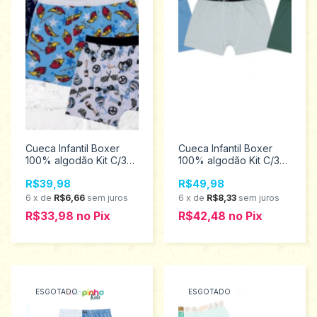
Cueca Infantil Boxer
Cueca Infantil Boxer
100% algodão Kit C/3
100% algodão Kit C/3
Pcs Tampinha 3955
Pcs Tampinha 3341
R$39,98
R$49,98
6
x
de
R$6,66
sem juros
6
x
de
R$8,33
sem juros
R$33,98
no
Pix
R$42,48
no
Pix
ESGOTADO
ESGOTADO