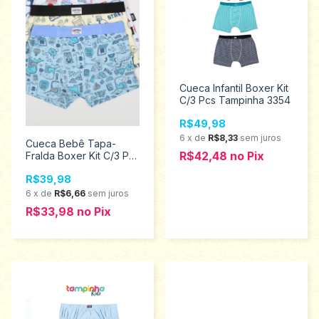
Cueca Infantil Boxer Kit
C/3 Pcs Tampinha 3354
R$49,98
6
x
de
R$8,33
sem juros
Cueca Bebê Tapa-
R$42,48
no
Pix
Fralda Boxer Kit C/3 Pcs
Tampinha 3963
R$39,98
6
x
de
R$6,66
sem juros
R$33,98
no
Pix