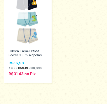
Cueca Tapa-Fralda
Boxer 100% algodão Kit
C/3 Pcs Tampinha 3965
R$36,98
6
x
de
R$6,16
sem juros
R$31,43
no
Pix