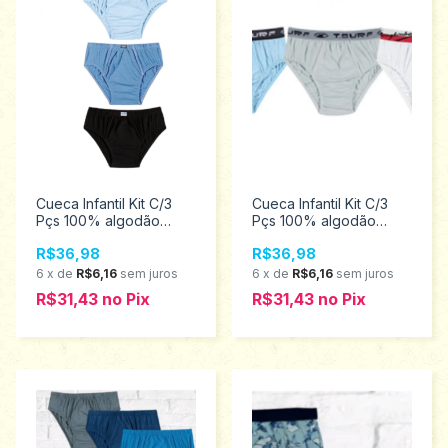
Cueca Infantil Kit C/3
Cueca Infantil Kit C/3
Pçs 100% algodão
Pçs 100% algodão
Tampinha 3010
Tampinha 3331
R$36,98
R$36,98
6
x
de
R$6,16
sem juros
6
x
de
R$6,16
sem juros
R$31,43
no
Pix
R$31,43
no
Pix