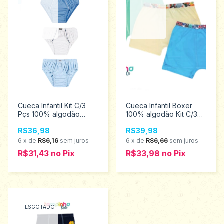
Cueca Infantil Kit C/3
Cueca Infantil Boxer
Pçs 100% algodão
100% algodão Kit C/3
Tampinha 3080
Pcs Tampinha 3954
R$36,98
R$39,98
6
x
de
R$6,16
sem juros
6
x
de
R$6,66
sem juros
R$31,43
no
Pix
R$33,98
no
Pix
ESGOTADO