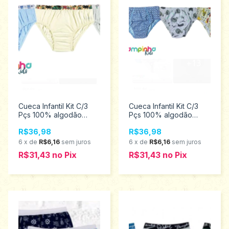
Cueca Infantil Kit C/3
Cueca Infantil Kit C/3
Pçs 100% algodão
Pçs 100% algodão
Tampinha 3952
Tampinha 3950
R$36,98
R$36,98
6
x
de
R$6,16
sem juros
6
x
de
R$6,16
sem juros
R$31,43
no
Pix
R$31,43
no
Pix