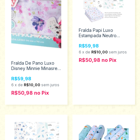
Fralda Papi Luxo
Estampada Neutro
70Cm X 70Cm 1085
R$59,98
6
x
de
R$10,00
sem juros
R$50,98
no
Pix
Fralda De Pano Luxo
Disney Minnie Minasrey
3838
R$59,98
6
x
de
R$10,00
sem juros
R$50,98
no
Pix