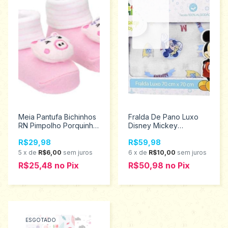
Meia Pantufa Bichinhos
Fralda De Pano Luxo
RN Pimpolho Porquinha
Disney Mickey
Menina 97713
Minasrey 3838
R$29,98
R$59,98
5
x
de
R$6,00
sem juros
6
x
de
R$10,00
sem juros
R$25,48
no
Pix
R$50,98
no
Pix
ESGOTADO