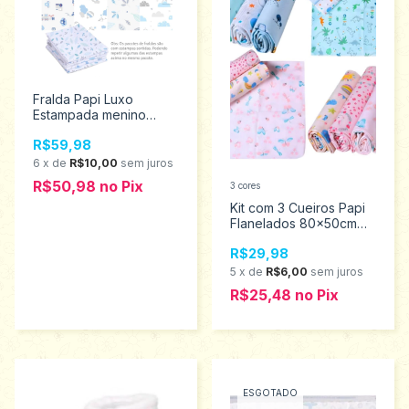
Fralda Papi Luxo
Estampada menino
70Cm X 70Cm 1085
R$59,98
6
x
de
R$10,00
sem juros
R$50,98
no
Pix
3 cores
Kit com 3 Cueiros Papi
Flanelados 80x50cm
Estampados 4121
R$29,98
5
x
de
R$6,00
sem juros
R$25,48
no
Pix
ESGOTADO