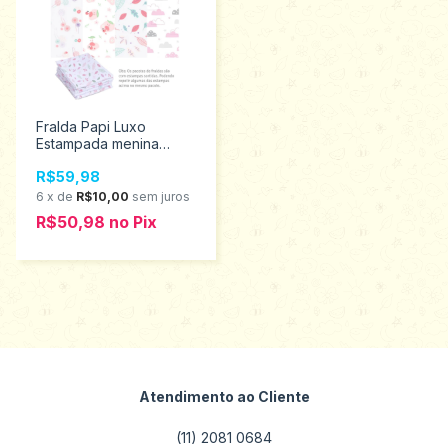
Fralda Papi Luxo
Estampada menina
70Cm X 70Cm 1085
R$59,98
6
x
de
R$10,00
sem juros
R$50,98
no
Pix
Atendimento ao Cliente
(11) 2081 0684