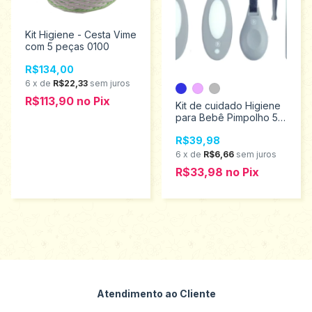
Kit Higiene - Cesta Vime
com 5 peças 0100
R$134,00
6
x
de
R$22,33
sem juros
R$113,90
no
Pix
Kit de cuidado Higiene
para Bebê Pimpolho 5
peças 9260
R$39,98
6
x
de
R$6,66
sem juros
R$33,98
no
Pix
Atendimento ao Cliente