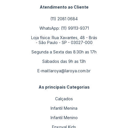
Atendimento ao Cliente
(11) 2081 0684
WhatsApp: (11) 99113-9371
Loja física: Rua Xavantes, 48 - Brás
- São Paulo - SP - 03027-000
Segunda a Sexta das 8:30h as 17h
Sábados das 9h as 13h
E-mail:
laroya@laroya.com.br
As principais Categorias
Calçados
Infantil Menina
Infantil Menino
Enxoval Kids