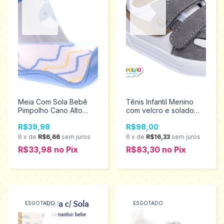
Meia Com Sola Bebê
Tênis Infantil Menino
Pimpolho Cano Alto
com velcro e solado
Baleia tamanho 16
Emborrachado
R$39,98
R$98,00
0073539
Pimpolho 22/27
0130314Promoção
6
x
de
R$6,66
sem juros
6
x
de
R$16,33
sem juros
R$33,98
no
Pix
R$83,30
no
Pix
ESGOTADO
ESGOTADO