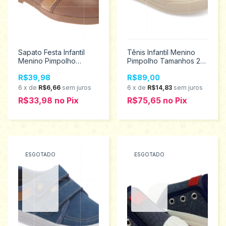
Sapato Festa Infantil
Tênis Infantil Menino
Menino Pimpolho
Pimpolho Tamanhos 22
Tamanho 24 30149
ao 27 34812
R$39,98
R$89,00
6
x
de
R$6,66
sem juros
6
x
de
R$14,83
sem juros
R$33,98
no
Pix
R$75,65
no
Pix
ESGOTADO
ESGOTADO