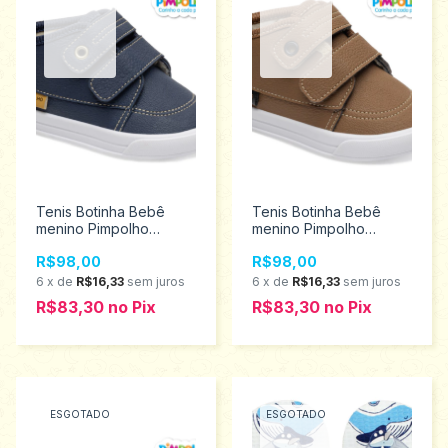
Tenis Botinha Bebê
Tenis Botinha Bebê
menino Pimpolho
menino Pimpolho
tamanho 16 ao 21
tamanho 18 ao 21
R$98,00
R$98,00
0120467
0120468
6
x
de
R$16,33
sem juros
6
x
de
R$16,33
sem juros
R$83,30
no
Pix
R$83,30
no
Pix
ESGOTADO
ESGOTADO