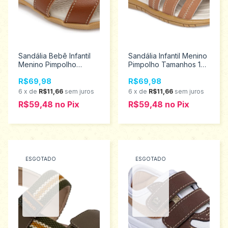
Sandália Bebê Infantil
Sandália Infantil Menino
Menino Pimpolho
Pimpolho Tamanhos 16
Tamanhos 16 ao 21
ao 21 120217
R$69,98
R$69,98
28480
6
x
de
R$11,66
sem juros
6
x
de
R$11,66
sem juros
R$59,48
no
Pix
R$59,48
no
Pix
ESGOTADO
ESGOTADO