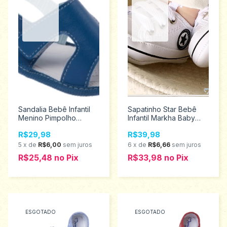
Sandalia Bebê Infantil
Sapatinho Star Bebê
Menino Pimpolho
Infantil Markha Baby
Tamanhos 1 ao 4 65228
Tamanhos P 501
R$29,98
R$39,98
5
x
de
R$6,00
sem juros
6
x
de
R$6,66
sem juros
R$25,48
no
Pix
R$33,98
no
Pix
ESGOTADO
ESGOTADO