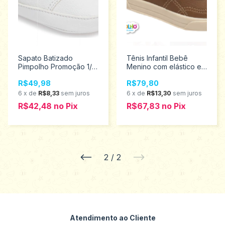
Sapato Batizado
Tênis Infantil Bebê
Pimpolho Promoção 1/4
Menino com elástico e
16354
solado Emborrachado
R$49,98
R$79,80
Pimpolho 16/20 0120178
Promoção
6
x
de
R$8,33
sem juros
6
x
de
R$13,30
sem juros
R$42,48
no
Pix
R$67,83
no
Pix
2
/
2
Atendimento ao Cliente