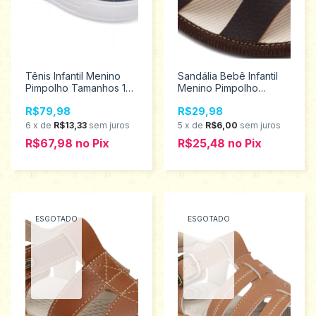
Tênis Infantil Menino
Sandália Bebê Infantil
Pimpolho Tamanhos 16
Menino Pimpolho
ao 21 120409
Tamanhos 1 ao 4 16269
R$79,98
R$29,98
6
x
de
R$13,33
sem juros
5
x
de
R$6,00
sem juros
R$67,98
no
Pix
R$25,48
no
Pix
ESGOTADO
ESGOTADO