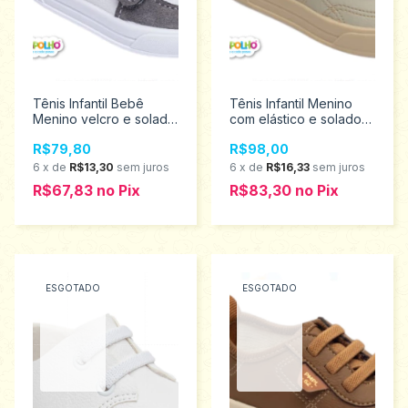
Tênis Infantil Bebê
Tênis Infantil Menino
Menino velcro e solado
com elástico e solado
Emborrachado
Emborrachado
R$79,80
R$98,00
Pimpolho Tamanhos 16
Pimpolho Tamanhos 22
ao 21 0120341
ao 27 0130183
6
x
de
R$13,30
sem juros
6
x
de
R$16,33
sem juros
Promoção
Promoção
R$67,83
no
Pix
R$83,30
no
Pix
ESGOTADO
ESGOTADO