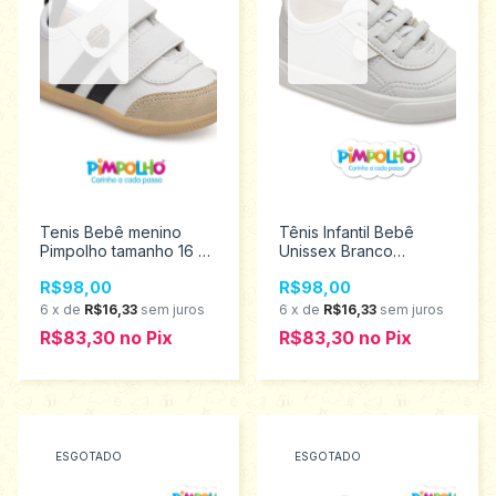
Tenis Bebê menino
Tênis Infantil Bebê
Pimpolho tamanho 16 ao
Unissex Branco
21 0120456
Pimpolho Tamanhos 16
R$98,00
R$98,00
a 27 120180
6
x
de
R$16,33
sem juros
6
x
de
R$16,33
sem juros
R$83,30
no
Pix
R$83,30
no
Pix
ESGOTADO
ESGOTADO