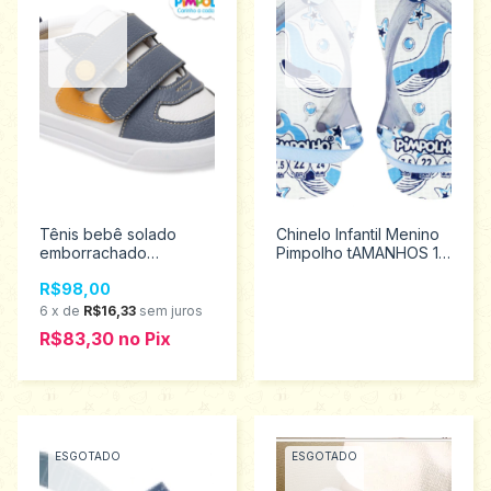
Tênis bebê solado
Chinelo Infantil Menino
emborrachado
Pimpolho tAMANHOS 17
Pimpolho tamanho 18 ao
AO 23 74323
R$98,00
21 0120481
6
x
de
R$16,33
sem juros
R$83,30
no
Pix
ESGOTADO
ESGOTADO