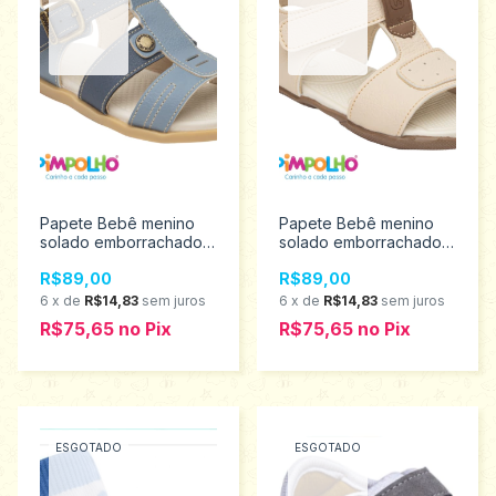
Papete Bebê menino
Papete Bebê menino
solado emborrachado
solado emborrachado
Pimpolho tamanho 16 ao
Pimpolho tamanho 16 ao
R$89,00
R$89,00
21 0120536
21 0120562
6
x
de
R$14,83
sem juros
6
x
de
R$14,83
sem juros
R$75,65
no
Pix
R$75,65
no
Pix
ESGOTADO
ESGOTADO