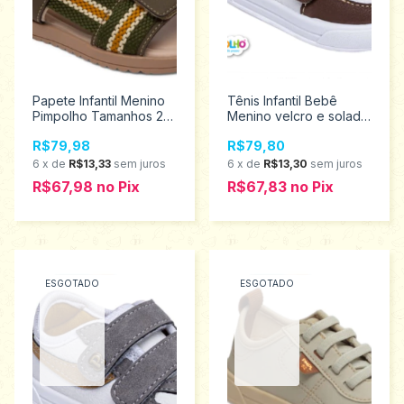
Papete Infantil Menino
Tênis Infantil Bebê
Pimpolho Tamanhos 22
Menino velcro e solado
ao 27 34476
Emborrachado
R$79,98
R$79,80
Pimpolho Tamanhos 16
ao 21 0120343
6
x
de
R$13,33
sem juros
6
x
de
R$13,30
sem juros
Promoção
R$67,98
no
Pix
R$67,83
no
Pix
ESGOTADO
ESGOTADO