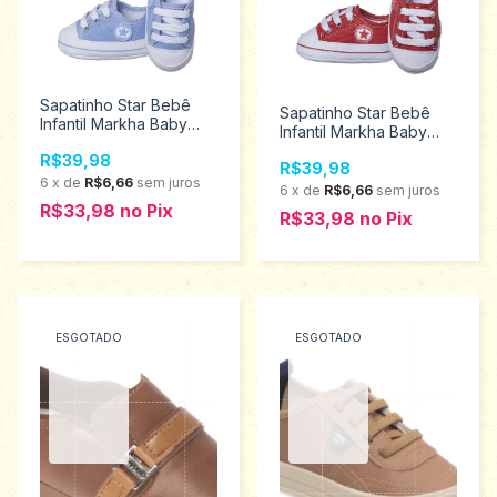
Sapatinho Star Bebê
Sapatinho Star Bebê
Infantil Markha Baby
Infantil Markha Baby
Tamanho P 501
Tamanhos P ao M 501
R$39,98
R$39,98
6
x
de
R$6,66
sem juros
6
x
de
R$6,66
sem juros
R$33,98
no
Pix
R$33,98
no
Pix
ESGOTADO
ESGOTADO