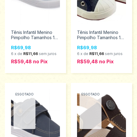
Tênis Infantil Menino
Tênis Infantil Menino
Pimpolho Tamanhos 16
Pimpolho Tamanhos 16
ao 21 120168
Ao 21 27926
R$69,98
R$69,98
6
x
de
R$11,66
sem juros
6
x
de
R$11,66
sem juros
R$59,48
no
Pix
R$59,48
no
Pix
ESGOTADO
ESGOTADO