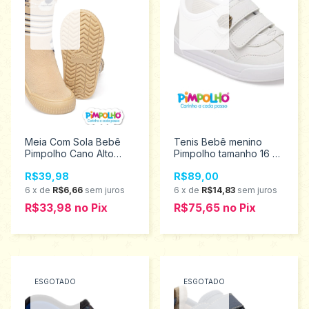
Meia Com Sola Bebê
Tenis Bebê menino
Pimpolho Cano Alto
Pimpolho tamanho 16 ao
Tigre 18 ao 23 0074308
21 0120570
R$39,98
R$89,00
6
x
de
R$6,66
sem juros
6
x
de
R$14,83
sem juros
R$33,98
no
Pix
R$75,65
no
Pix
ESGOTADO
ESGOTADO