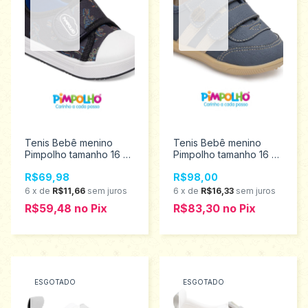
Tenis Bebê menino
Tenis Bebê menino
Pimpolho tamanho 16 ao
Pimpolho tamanho 16 ao
21 0120275
21 0120458
R$69,98
R$98,00
6
x
de
R$11,66
sem juros
6
x
de
R$16,33
sem juros
R$59,48
no
Pix
R$83,30
no
Pix
ESGOTADO
ESGOTADO